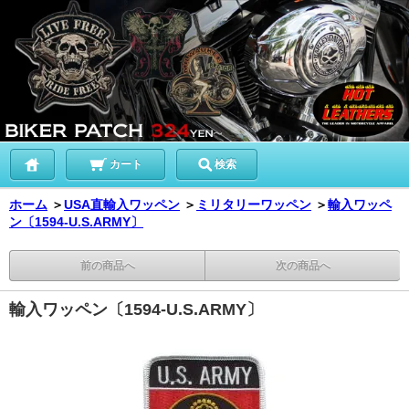
カート
検索
ホーム
＞
USA直輸入ワッペン
＞
ミリタリーワッペン
＞
輸入ワッペ
ン〔1594-U.S.ARMY〕
前の商品へ
次の商品へ
輸入ワッペン〔1594-U.S.ARMY〕