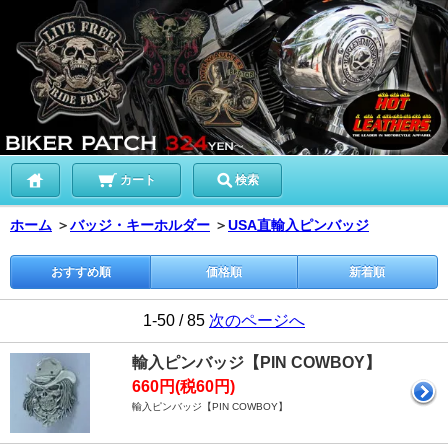
カート
検索
ホーム
＞
バッジ・キーホルダー
＞
USA直輸入ピンバッジ
おすすめ順
価格順
新着順
1-50 / 85
次のページへ
輸入ピンバッジ【PIN COWBOY】
660円(税60円)
輸入ピンバッジ【PIN COWBOY】