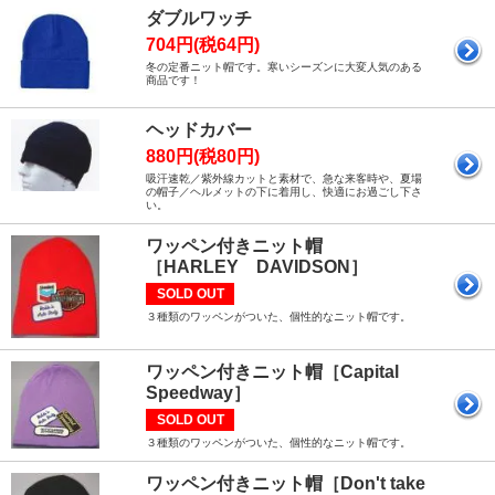
ダブルワッチ
704円(税64円)
冬の定番ニット帽です。寒いシーズンに大変人気のある
商品です！
ヘッドカバー
880円(税80円)
吸汗速乾／紫外線カットと素材で、急な来客時や、夏場
の帽子／ヘルメットの下に着用し、快適にお過ごし下さ
い。
ワッペン付きニット帽
［HARLEY DAVIDSON］
SOLD OUT
３種類のワッペンがついた、個性的なニット帽です。
ワッペン付きニット帽［Capital
Speedway］
SOLD OUT
３種類のワッペンがついた、個性的なニット帽です。
ワッペン付きニット帽［Don't take