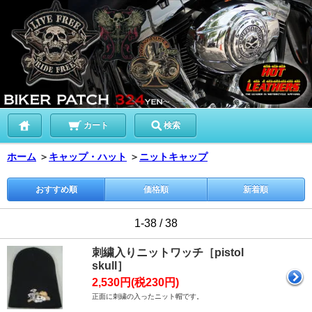
カート
検索
ホーム
＞
キャップ・ハット
＞
ニットキャップ
おすすめ順
価格順
新着順
1-38 / 38
刺繍入りニットワッチ［pistol
skull］
2,530円(税230円)
正面に刺繍の入ったニット帽です。