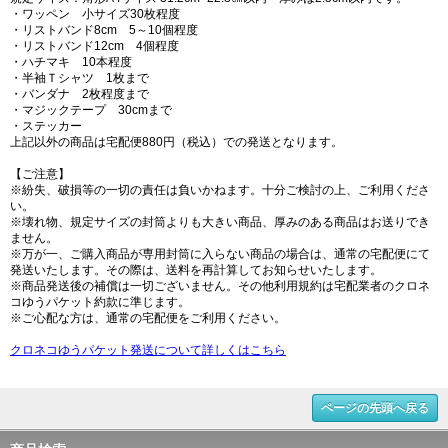
・ワッペン 小サイズ30枚程度
・リストバンド8cm 5～10個程度
・リストバンド12cm 4個程度
・ハチマキ 10本程度
・半袖Ｔシャツ 1枚まで
・バンダナ 2枚程度まで
・マジックテープ 30cmまで
・ステッカー
上記以外の商品は宅配便880円（税込）での発送となります。
【ご注意】
※紛失、破損等の一切の責任は負いかねます。十分ご検討の上、ご利用くださ
い。
※壊れ物、規定サイズの封筒よりも大きい商品、厚みのある商品はお送りでき
ません。
※万が一、ご購入商品が専用封筒に入らない商品の場合は、通常の宅配便にて
発送いたします。その際は、送料を再計算してお知らせいたします。
※商品発送後の補償は一切ございません。その他利用規約は宅配業者のクロネ
コゆうパケット約款に準じます。
※ご心配な方は、通常の宅配便をご利用ください。
クロネコゆうパケット発送について詳しくはこちら
ページの先頭へ戻る