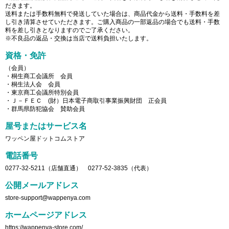
だきます。
送料または手数料無料で発送していた場合は、商品代金から送料・手数料を差
し引き清算させていただきます。ご購入商品の一部返品の場合でも送料・手数
料を差し引きとなりますのでご了承ください。
※不良品の返品・交換は当店で送料負担いたします。
資格・免許
（会員）
・桐生商工会議所 会員
・桐生法人会 会員
・東京商工会議所特別会員
・Ｊ－ＦＥＣ (財）日本電子商取引事業振興財団 正会員
・群馬県防犯協会 賛助会員
屋号またはサービス名
ワッペン屋ドットコムストア
電話番号
0277-32-5211（店舗直通） 0277-52-3835（代表）
公開メールアドレス
store-support@wappenya.com
ホームページアドレス
https://wappenya-store.com/