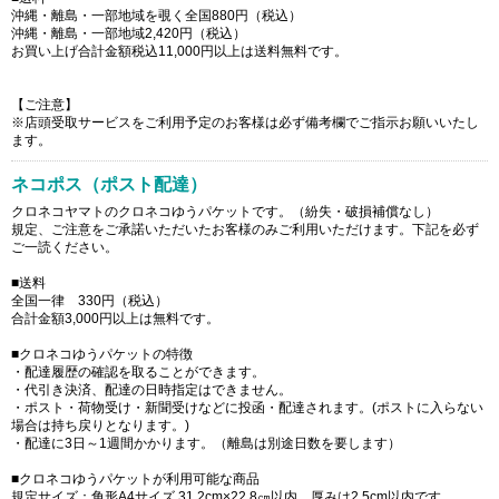
沖縄・離島・一部地域を覗く全国880円（税込）
沖縄・離島・一部地域2,420円（税込）
お買い上げ合計金額税込11,000円以上は送料無料です。
【ご注意】
※店頭受取サービスをご利用予定のお客様は必ず備考欄でご指示お願いいたし
ます。
ネコポス（ポスト配達）
クロネコヤマトのクロネコゆうパケットです。（紛失・破損補償なし）
規定、ご注意をご承諾いただいたお客様のみご利用いただけます。下記を必ず
ご一読ください。
■送料
全国一律 330円（税込）
合計金額3,000円以上は無料です。
■クロネコゆうパケットの特徴
・配達履歴の確認を取ることができます。
・代引き決済、配達の日時指定はできません。
・ポスト・荷物受け・新聞受けなどに投函・配達されます。(ポストに入らない
場合は持ち戻りとなります。)
・配達に3日～1週間かかります。（離島は別途日数を要します）
■クロネコゆうパケットが利用可能な商品
規定サイズ：角形A4サイズ 31.2cm×22.8㎝以内 厚みは2.5cm以内です。