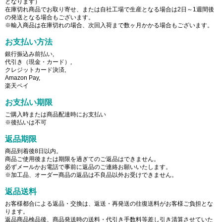
となります）
在庫切れ商品でお取り寄せ、または自社工場で生産となる場合は2日～1週間後
の発送となる場合もございます。
※輸入商品は在庫切れの場合、次回入荷まで数ヶ月かかる場合もございます。
お支払い方法
銀行振込み前払い,
代引き（現金・カード）,
クレジットカード決済,
Amazon Pay,
楽天ペイ
お支払い期限
ご購入時または商品配達時にお支払い
※後払いは不可
返品期限
商品到着後8日以内。
商品ご使用後または期限を過ぎてのご返品はできません。
必ずメールかお電話で事前に返品のご連絡お願いいたします。
※加工品、オーダー商品の返品は不良品以外お受けできません。
返品送料
お客様都合による返品・交換は、返送・再発送の往復送料がお客様ご負担とな
ります。
返品商品検品後、商品発送時の送料・代引き手数料等差し引き清算させていた