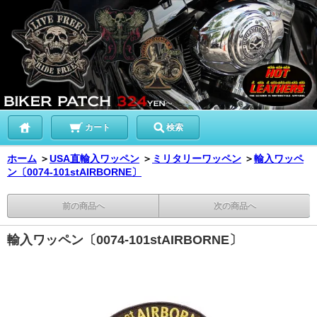
カート
検索
ホーム
＞
USA直輸入ワッペン
＞
ミリタリーワッペン
＞
輸入ワッペ
ン〔0074-101stAIRBORNE〕
前の商品へ
次の商品へ
輸入ワッペン〔0074-101stAIRBORNE〕