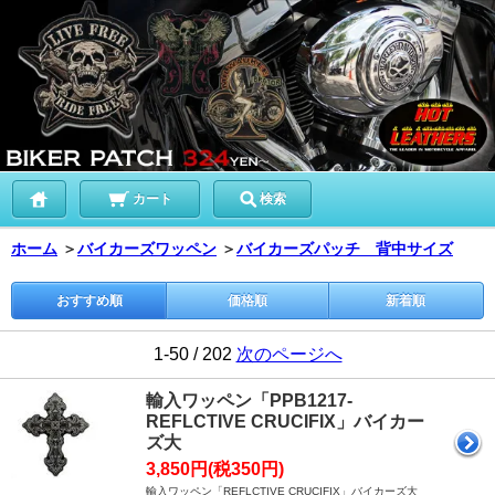
カート
検索
ホーム
＞
バイカーズワッペン
＞
バイカーズパッチ 背中サイズ
おすすめ順
価格順
新着順
1-50 / 202
次のページへ
輸入ワッペン「PPB1217-
REFLCTIVE CRUCIFIX」バイカー
ズ大
3,850円(税350円)
輸入ワッペン「REFLCTIVE CRUCIFIX」バイカーズ大