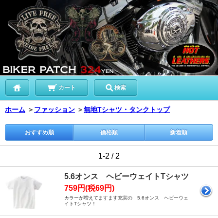
カート
検索
ホーム
＞
ファッション
＞
無地Tシャツ・タンクトップ
おすすめ順
価格順
新着順
1-2 / 2
5.6オンス ヘビーウェイトTシャツ
759円(税69円)
カラーが増えてますます充実の 5.6オンス ヘビーウェ
イトTシャツ！