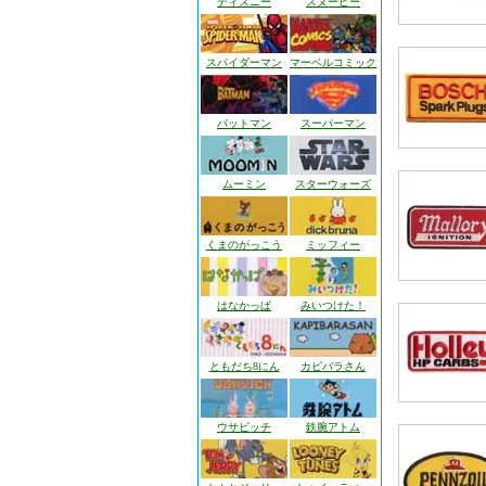
ディズニー
スヌーピー
スパイダーマン
マーベルコミック
バットマン
スーパーマン
ムーミン
スターウォーズ
くまのがっこう
ミッフィー
はなかっぱ
みいつけた！
ともだち8にん
カピバラさん
ウサビッチ
鉄腕アトム