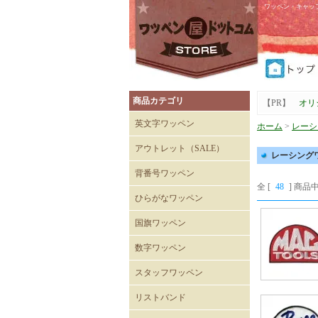
ワッペン・キャッ
商品カテゴリ
【PR】
オリ
英文字ワッペン
ホーム
>
レーシ
アウトレット（SALE）
レーシング
Tシャツ
キャップ
背番号ワッペン
全 [
48
] 商品中
ひらがなワッペン
国旗ワッペン
数字ワッペン
スタッフワッペン
SECURITYワッペン
STAFFワッペン
スタッフチームワッペン
運送・自動車ワッペン
飲食関係ワッペン
整備・メンテナンスワッペ
清掃関係ワッペン
スーパーマーケットワッペ
リストバンド
ン
ン
刺繍入りリストバンド
無地 Mタイプ（日本製）