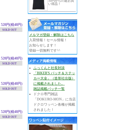
50円からの超お買
い得品！
528円(税48円)
SOLD OUT
メルマガ登録・解除はこちら
入荷情報！セール情報！
お知らせします！
登録一切無料です^^
528円(税48円)
メディア掲載情報
SOLD OUT
ふっくんと社長対談
「BIKER'S パッチ＆ステッ
カー大全」（造形社出版）
528円(税48円)
に掲載されました。
雑誌掲載パッチ一覧
SOLD OUT
ドクロ専門雑誌
「DOKURO-MON」に当店
ドクロワッペン各種が掲載
されました！
528円(税48円)
SOLD OUT
ワッペン貼付イメージ