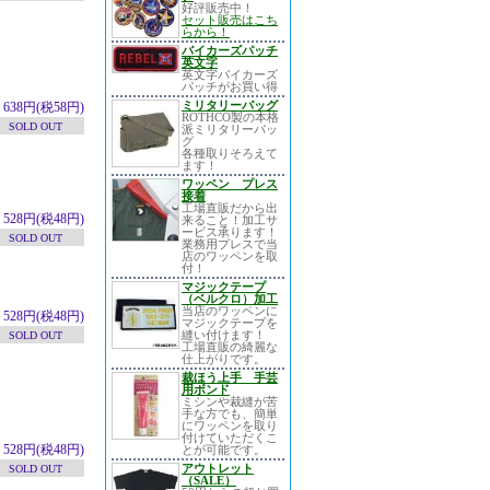
好評販売中！
セット販売はこち
らから！
バイカーズパッチ
英文字
英文字バイカーズ
パッチがお買い得
ミリタリーバッグ
638円(税58円)
ROTHCO製の本格
SOLD OUT
派ミリタリーバッ
グ
各種取りそろえて
ます！
ワッペン プレス
接着
工場直販だから出
528円(税48円)
来ること！加工サ
ービス承ります！
SOLD OUT
業務用プレスで当
店のワッペンを取
付！
マジックテープ
（ベルクロ）加工
当店のワッペンに
528円(税48円)
マジックテープを
縫い付けます！
SOLD OUT
工場直販の綺麗な
仕上がりです。
裁ほう上手 手芸
用ボンド
ミシンや裁縫が苦
手な方でも、簡単
にワッペンを取り
付けていただくこ
528円(税48円)
とが可能です。
アウトレット
SOLD OUT
（SALE）