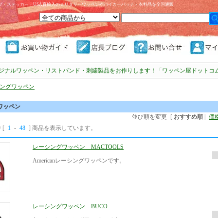
プ・ステッカー・USA直輸入のミリタリーワッペンやバイカーパッチ・衣料品を全国通販
ジナルワッペン・リストバンド・刺繍製品をお作りします！「ワッペン屋ドットコ
ングワッペン
ワッペン
並び順を変更
[
おすすめ順
|
価
 [
1
-
48
] 商品を表示しています。
レーシングワッペン MACTOOLS
Americanレーシングワッペンです。
レーシングワッペン BUCO