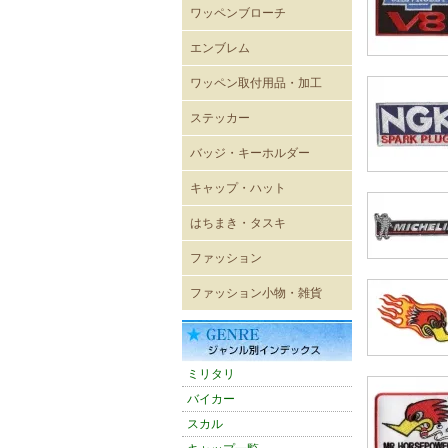
ワッペンブローチ
エンブレム
既成ワッペン エンブレム
ワッペン取付用品・加工
ステッカー
レーシングステッカー
バイカーステッカー
ミリタリーステッカー
ヴィンテージ風ステッカー
キャラクターステッカー
ボディーシール
ウォールステッカー
バッジ・キーホルダー
USA直輸入ピンバッジ
キーホルダー
ジッパープル
帽章
キーケース
パスケース
キャップ・ハット
キャップ
メッシュキャップ
ワイドキャップ
ワークキャップ
ハンチングキャップ
ハット
バイザー
ニットキャップ
ROTHCO キャップ
OTTOキャップ
Adidasアディダスキャップ
CHAMPION チャンピオン
CULTURE MART キャップ
FLEXFIT
FLEXFIT〔pique mesh〕
FLEXFIT〔PRO-BASEBALL
FLEXFIT〔210FITTED〕
はちまき・タスキ
キャップ
ON-FIELD SHAPE〕
はちまき 4×85cm
はちまき 4×110cm
はちまき 4×150ｃｍ
はちまき 4×200cm
腕章
タスキ
ファッション
輸入Tシャツ
無地Tシャツ・タンクトップ
プリントTシャツ
シャツ
ポロシャツ
ベスト
トレーナー・パーカー
ウィンドブレーカー
ブルゾン
ジャンパー・コート
パンツ
ワークウェア
エプロン
バスローブ
シューズ
ファッション小物・雑貨
雑貨
ネックウォーマー
マグカップ
ミリタリーバッグ他
トートバッグ
バンダナ
タオル
防災グッズ
雑誌
アメリカン雑貨
スマホグッズ
ミリタリ
バイカー
スカル