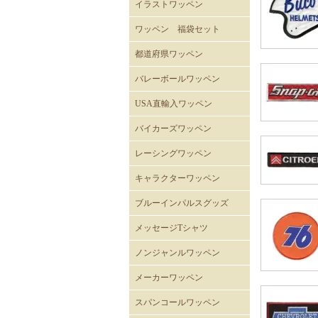
イラストワッペン
ワッペン 福袋セット
都道府県ワッペン
バレーボールワッペン
バレーボール
USA直輸入ワッペン
ROTHCOミリタリーワッペ
ミリタリーワッペン
階級章ワッペン
テープタグ
スカルワッペン
バイカーワッペン
警察･消防ワッペン
徽章ワッペン
スラングワッペン
国旗ワッペン
アニマルワッペン
バラエティーワッペン
NASAクルーパッチ
バイカーズワッペン
ン
バイカーズパッチ 背中サ
バイカーズパッチ
バイカーズパッチ英文字
レーシングワッペン
イズ
キャラクターワッペン
スヌーピー
ディズニー
ムーミン
くまのがっこう
ROAD RUNNER ワッペン
CLAY SMITH
FELIX
トムとジェリー
バットマン
スーパーマン
トゥイーティー
スターウォーズ
スパイダーマン
マーベル・コミック
RATFINK
ミッフィー
デッドベア
NHKはなかっぱ
ともだち8にん
カピバラさん
セサミストリート
NHKみいつけた
ウサビッチ
パラッパラッパー
鉄腕アトム
ハッピーツリーフレンズ
ガーフィールド
ブルーインパルスグッズ
メッセージTシャツ
ノンジャンルワッペン
メーカーワッペン
HONDA
PEPSI
7UP
FACK MONSTER JAPAN
わっぺん屋.comワッペン
スパンコールワッペン