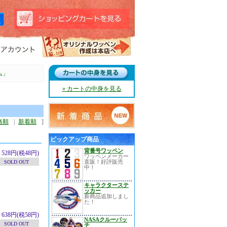
ム」
» カートの中身を見る
格順
|
新着順
]
ピックアップ商品
背番号ワッペン
528円(税48円)
ワッペンメーカー
直販！好評販売
SOLD OUT
中！
キャラクターステ
ッカー
新商品追加しまし
た！
638円(税58円)
NASAクルーパッ
SOLD OUT
チ