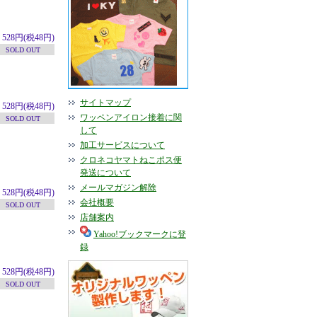
528円(税48円)
SOLD OUT
サイトマップ
528円(税48円)
ワッペンアイロン接着に関
SOLD OUT
して
加工サービスについて
クロネコヤマトねこポス便
発送について
メールマガジン解除
528円(税48円)
会社概要
SOLD OUT
店舗案内
Yahoo!ブックマークに登
録
528円(税48円)
SOLD OUT