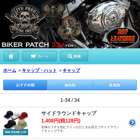
カート
検索
ホーム
＞
キャップ・ハット
＞
キャップ
おすすめ順
価格順
新着順
1-34 / 34
サイドラウンドキャップ
1,408円(税128円)
全体のフチを包むラインがひときわ目立つサイドラウン
ドキャップです。