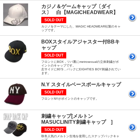
カジノ＆ゲームキャップ〔ダイ
ス〕 白【MAGICHEADWEAR】
SOLD OUT
カジノをテーマにした、MAGIC HEADWEAR社製のキャ
ップです。
BOXスタイルアジャスター付BBキ
ャップ
SOLD OUT
フロントにBOX，ツバ裏にmetrosexualの立体刺繍がポ
イントのキャップです。
左サイドに80’S，バックにEIGHTIES BOY刺繍されてい
ます。
N.Y スタイルベースボールキャップ
SOLD OUT
フロントNYがポイントのキャップです。
刺繍キャップ[メルトン
MASUCLINITY刺繍キャップ ]
SOLD OUT
秋冬人気のメルトン生地を使用したスナップバックキャ
ップ