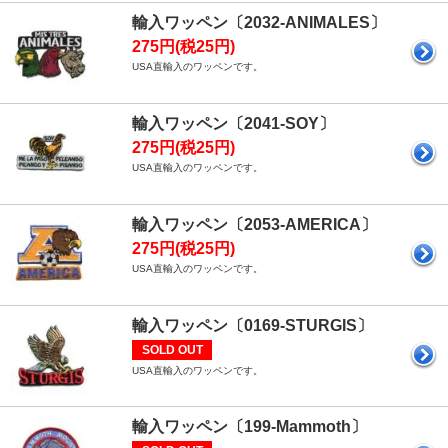
輸入ワッペン〔2032-ANIMALES〕
275円(税25円)
USA直輸入のワッペンです。
輸入ワッペン〔2041-SOY〕
275円(税25円)
USA直輸入のワッペンです。
輸入ワッペン〔2053-AMERICA〕
275円(税25円)
USA直輸入のワッペンです。
輸入ワッペン〔0169-STURGIS〕
SOLD OUT
USA直輸入のワッペンです。
輸入ワッペン〔199-Mammoth〕