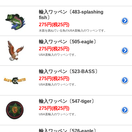
輸入ワッペン〔483-splashing
fish〕
275円(税25円)
水面を跳ねている魚のUSA直輸入のワッペンです。
輸入ワッペン〔505-eagle〕
275円(税25円)
USA直輸入のワッペンです。
輸入ワッペン〔523-BASS〕
275円(税25円)
USA直輸入のワッペンです。
輸入ワッペン〔547-tiger〕
275円(税25円)
USA直輸入のワッペンです。
輸入ワッペン〔576-eagle〕