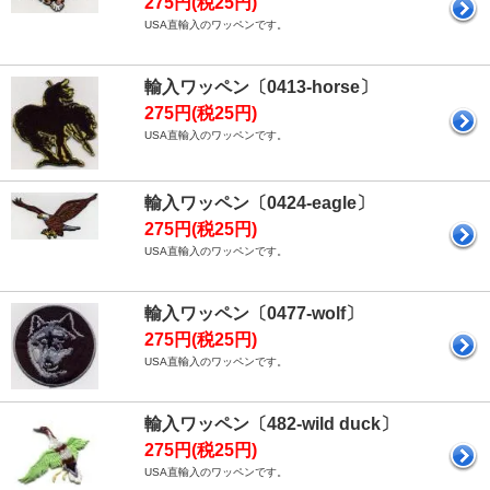
275円(税25円)
USA直輸入のワッペンです。
輸入ワッペン〔0413-horse〕
275円(税25円)
USA直輸入のワッペンです。
輸入ワッペン〔0424-eagle〕
275円(税25円)
USA直輸入のワッペンです。
輸入ワッペン〔0477-wolf〕
275円(税25円)
USA直輸入のワッペンです。
輸入ワッペン〔482-wild duck〕
275円(税25円)
USA直輸入のワッペンです。