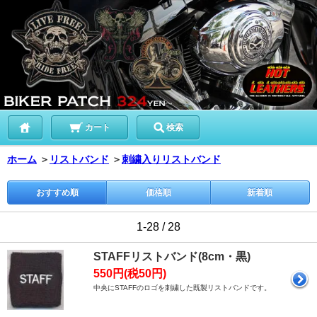
カート
検索
ホーム
＞
リストバンド
＞
刺繍入りリストバンド
おすすめ順
価格順
新着順
1-28 / 28
STAFFリストバンド(8cm・黒)
550円(税50円)
中央にSTAFFのロゴを刺繍した既製リストバンドです。