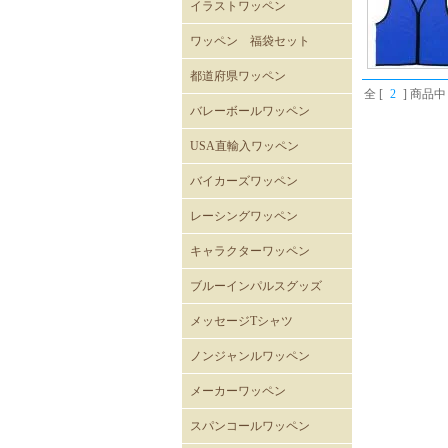
イラストワッペン
ワッペン 福袋セット
都道府県ワッペン
全 [
2
] 商品中 
バレーボールワッペン
バレーボール
USA直輸入ワッペン
ROTHCOミリタリーワッペ
ミリタリーワッペン
階級章ワッペン
テープタグ
スカルワッペン
バイカーワッペン
警察･消防ワッペン
徽章ワッペン
スラングワッペン
国旗ワッペン
アニマルワッペン
バラエティーワッペン
NASAクルーパッチ
バイカーズワッペン
ン
バイカーズパッチ 背中サ
バイカーズパッチ
バイカーズパッチ英文字
レーシングワッペン
イズ
キャラクターワッペン
スヌーピー
ディズニー
ムーミン
くまのがっこう
ROAD RUNNER ワッペン
CLAY SMITH
FELIX
トムとジェリー
バットマン
スーパーマン
トゥイーティー
スターウォーズ
スパイダーマン
マーベル・コミック
RATFINK
ミッフィー
デッドベア
NHKはなかっぱ
ともだち8にん
カピバラさん
セサミストリート
NHKみいつけた
ウサビッチ
パラッパラッパー
鉄腕アトム
ハッピーツリーフレンズ
ガーフィールド
ブルーインパルスグッズ
メッセージTシャツ
ノンジャンルワッペン
メーカーワッペン
HONDA
PEPSI
7UP
FACK MONSTER JAPAN
わっぺん屋.comワッペン
スパンコールワッペン