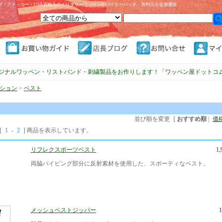
プ・ステッカー・USA直輸入のミリタリーワッペンやバイカーパッチ・衣料品を全国通販
ジナルワッペン・リストバンド・刺繍製品をお作りします！「ワッペン屋ドットコ
ション
>
ベスト
並び順を変更
[
おすすめ順
|
価
[
1
-
2
] 商品を表示しています。
リフレクスポーツベスト
1
両脇パイピング部分に反射素材を使用した、スポーティなベスト。
メッシュベストジッパー