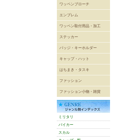
ワッペンブローチ
エンブレム
既成ワッペン エンブレム
ワッペン取付用品・加工
ステッカー
レーシングステッカー
バイカーステッカー
ミリタリーステッカー
ヴィンテージ風ステッカー
キャラクターステッカー
ボディーシール
ウォールステッカー
バッジ・キーホルダー
USA直輸入ピンバッジ
キーホルダー
ジッパープル
帽章
キーケース
パスケース
キャップ・ハット
キャップ
メッシュキャップ
ワイドキャップ
ワークキャップ
ハンチングキャップ
ハット
バイザー
ニットキャップ
ROTHCO キャップ
OTTOキャップ
Adidasアディダスキャップ
CHAMPION チャンピオン
CULTURE MART キャップ
FLEXFIT
FLEXFIT〔pique mesh〕
FLEXFIT〔PRO-BASEBALL
FLEXFIT〔210FITTED〕
はちまき・タスキ
キャップ
ON-FIELD SHAPE〕
はちまき 4×85cm
はちまき 4×110cm
はちまき 4×150ｃｍ
はちまき 4×200cm
腕章
タスキ
ファッション
輸入Tシャツ
無地Tシャツ・タンクトップ
プリントTシャツ
シャツ
ポロシャツ
ベスト
トレーナー・パーカー
ウィンドブレーカー
ブルゾン
ジャンパー・コート
パンツ
ワークウェア
エプロン
バスローブ
シューズ
ファッション小物・雑貨
雑貨
ネックウォーマー
マグカップ
ミリタリーバッグ他
トートバッグ
バンダナ
タオル
防災グッズ
雑誌
アメリカン雑貨
スマホグッズ
ミリタリ
バイカー
スカル