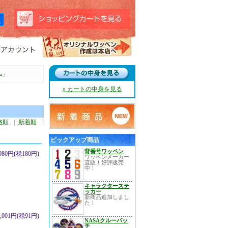
ム」
» カートの中身を見る
格順
|
新着順
]
ピックアップ商品
背番号ワッペン
,980円(税180円)
ワッペンメーカー
直販！好評販売
中！
キャラクターステ
ッカー
新商品追加しまし
た！
1,001円(税91円)
NASAクルーパッ
チ