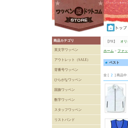
ワッペン・キャッ
商品カテゴリ
【PR】
オリ
英文字ワッペン
ホーム
>
ファッ
アウトレット（SALE）
ベスト
Tシャツ
キャップ
背番号ワッペン
全 [
2
] 商品中 
ひらがなワッペン
国旗ワッペン
数字ワッペン
スタッフワッペン
SECURITYワッペン
STAFFワッペン
スタッフチームワッペン
運送・自動車ワッペン
飲食関係ワッペン
整備・メンテナンスワッペ
清掃関係ワッペン
スーパーマーケットワッペ
リストバンド
ン
ン
刺繍入りリストバンド
無地 Mタイプ（日本製）