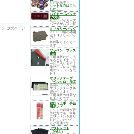
好評販売中！
セット販売はこち
らから！
バイカーズパッチ
英文字
英文字バイカーズ
パッチがお買い得
ジ | 次のページ
ミリタリーバッグ
ROTHCO製の本格
派ミリタリーバッ
グ
各種取りそろえて
ます！
ワッペン プレス
接着
工場直販だから出
来ること！加工サ
ービス承ります！
業務用プレスで当
店のワッペンを取
付！
マジックテープ
（ベルクロ）加工
当店のワッペンに
マジックテープを
縫い付けます！
工場直販の綺麗な
仕上がりです。
裁ほう上手 手芸
用ボンド
ミシンや裁縫が苦
手な方でも、簡単
にワッペンを取り
付けていただくこ
とが可能です。
アウトレット
（SALE）