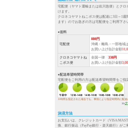
宅配便（ヤマト運輸または佐川急便）とクロ
けます。
クロネコヤマトねこポス便は配達に3日～1週
ます）のでお急ぎの方は宅配便をご利用下さ
●送料
880円
宅配便
沖縄・離島・一部地域
お買い上げ合計金額
11
クロネコヤマトね
全国一律
330円
こポス便
お買い上げ合計金額
3,
●配送希望時間帯
宅配便をご利用の方は配送希望時間帯をご指
※時間を指定された場合でも、事情により指定時間内に配達
ク
決済方法
お支払いは、クレジットカード（VISA/MASTE
換、銀行振込（PayPay銀行・楽天銀行）が