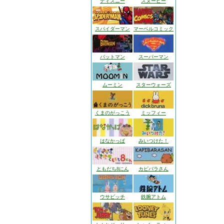
ディズニー
スヌーピー
スパイダーマン
マーベルコミック
バットマン
スーパーマン
ムーミン
スターウォーズ
くまのがっこう
ミッフィー
はなかっぱ
みいつけた！
ともだち8にん
カピバラさん
ウサビッチ
鉄腕アトム