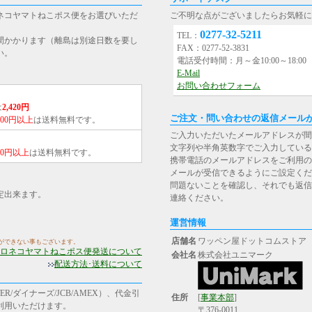
ネコヤマトねこポス便をお選びいただ
ご不明な点がございましたらお気軽に
0277-32-5211
TEL：
間かかります（離島は別途日数を要し
FAX：0277-52-3831
い。
電話受付時間：月～金10:00～18:0
E-Mail
お問い合わせフォーム
は
2,420円
ご注文・問い合わせの返信メール
,000円以上
は送料無料です。
ご入力いただいたメールアドレスが間
文字列や半角英数字でご入力している
000円以上
は送料無料です。
携帯電話のメールアドレスをご利用の場合は、[st
メールが受信できるようにご設定くだ
問題ないことを確認し、それでも返信
定出来ます。
連絡ください。
運営情報
店舗名
ワッペン屋ドットコムストア
ができない事もございます。
ロネコヤマトねこポス便発送について
会社名
株式会社ユニマーク
配送方法･送料について
R/ダイナーズ/JCB/AMEX）、代金引
住所
[
事業本部
]
ご利用いただけます。
〒376-0011