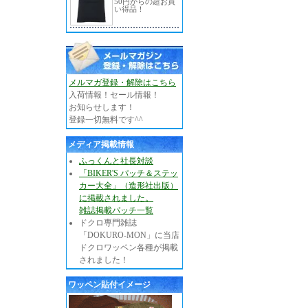
50円からの超お買
い得品！
メルマガ登録・解除はこちら
入荷情報！セール情報！
お知らせします！
登録一切無料です^^
メディア掲載情報
ふっくんと社長対談
「BIKER'S パッチ＆ステッ
カー大全」（造形社出版）
に掲載されました。
雑誌掲載パッチ一覧
ドクロ専門雑誌
「DOKURO-MON」に当店
ドクロワッペン各種が掲載
されました！
ワッペン貼付イメージ