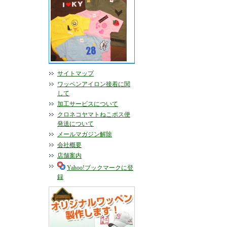
サイトマップ
ワッペンアイロン接着に関
して
加工サービスについて
クロネコヤマトねこポス便
発送について
メールマガジン解除
会社概要
店舗案内
Yahoo!ブックマークに登
録