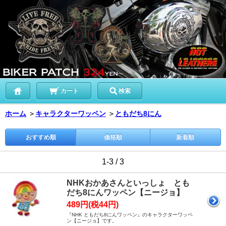
カート
検索
ホーム
＞
キャラクターワッペン
＞
ともだち8にん
おすすめ順
価格順
新着順
1-3 / 3
NHKおかあさんといっしょ とも
だち8にんワッペン【ニージョ】
489円(税44円)
『NHK ともだち8にんワッペン』のキャラクターワッペ
ン【ニージョ】です。