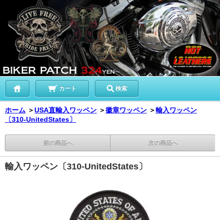
カート
検索
ホーム
＞
USA直輸入ワッペン
＞
徽章ワッペン
＞
輸入ワッペン
〔310-UnitedStates〕
前の商品へ
次の商品へ
輸入ワッペン〔310-UnitedStates〕