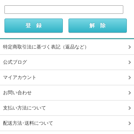
特定商取引法に基づく表記（返品など）
公式ブログ
マイアカウント
お問い合わせ
支払い方法について
配送方法･送料について