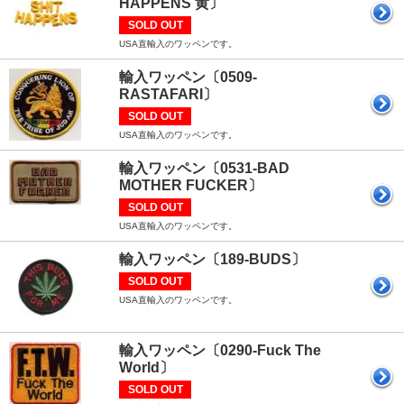
HAPPENS 黄〕
SOLD OUT
USA直輸入のワッペンです。
輸入ワッペン〔0509-
RASTAFARI〕
SOLD OUT
USA直輸入のワッペンです。
輸入ワッペン〔0531-BAD
MOTHER FUCKER〕
SOLD OUT
USA直輸入のワッペンです。
輸入ワッペン〔189-BUDS〕
SOLD OUT
USA直輸入のワッペンです。
輸入ワッペン〔0290-Fuck The
World〕
SOLD OUT