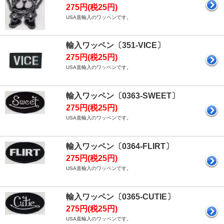
275円(税25円)
USA直輸入のワッペンです。
輸入ワッペン〔351-VICE〕
275円(税25円)
USA直輸入のワッペンです。
輸入ワッペン〔0363-SWEET〕
275円(税25円)
USA直輸入のワッペンです。
輸入ワッペン〔0364-FLIRT〕
275円(税25円)
USA直輸入のワッペンです。
輸入ワッペン〔0365-CUTIE〕
275円(税25円)
USA直輸入のワッペンです。