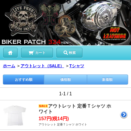
カート
検索
ホーム
＞
アウトレット（SALE）
＞
Tシャツ
おすすめ順
価格順
新着順
1-1 / 1
アウトレット 定番Ｔシャツ ホ
ワイト
157円(税14円)
アウトレット 定番Ｔシャツ ホワイト