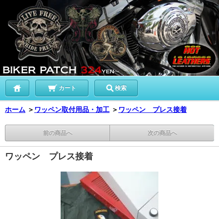
カート
検索
ホーム
＞
ワッペン取付用品・加工
＞
ワッペン プレス接着
前の商品へ
次の商品へ
ワッペン プレス接着