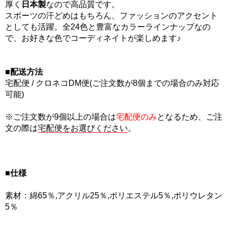
厚く
日本製
なので高品質です。
スポーツの汗どめはもちろん、ファッションのアクセント
としても活躍。全24色と豊富なカラーラインナップなの
で、お好きな色でコーディネイトが楽しめます♪
■配送方法
宅配便 / クロネコDM便(ご注文数が8個までの場合のみ対応
可能)
※ご注文数が9個以上の場合は
宅配便のみ
となるため、ご注
文の際は
宅配便をお選びください
。
■仕様
素材：綿65％,アクリル25％,ポリエステル5％,ポリウレタン
5％