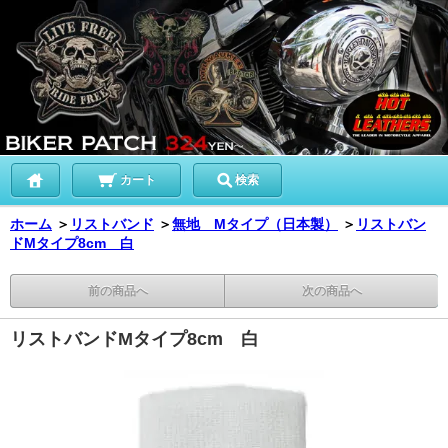
カート
検索
ホーム
＞
リストバンド
＞
無地 Mタイプ（日本製）
＞
リストバン
ドMタイプ8cm 白
前の商品へ
次の商品へ
リストバンドMタイプ8cm 白