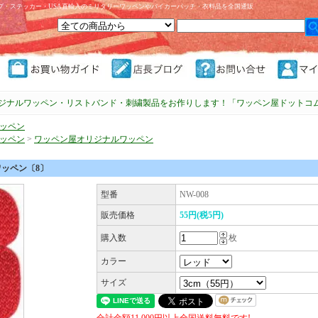
プ・ステッカー・USA直輸入のミリタリーワッペンやバイカーパッチ・衣料品を全国通販
ジナルワッペン・リストバンド・刺繍製品をお作りします！「ワッペン屋ドットコ
ッペン
ッペン
>
ワッペン屋オリジナルワッペン
ッペン〔8〕
型番
NW-008
販売価格
55円(税5円)
購入数
枚
カラー
サイズ