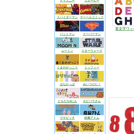
ディズニー
スヌーピー
スパイダーマン
マーベルコミック
英文字ワッ
バットマン
スーパーマン
ムーミン
スターウォーズ
くまのがっこう
ミッフィー
はなかっぱ
みいつけた！
ともだち8にん
カピバラさん
ウサビッチ
鉄腕アトム