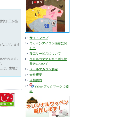
撥水加工が施
サイトマップ
ワッペンアイロン接着に関
合もございます
して
加工サービスについて
負いかねます。
クロネコヤマトねこポス便
す。
発送について
以上は、生地が
メールマガジン解除
会社概要
店舗案内
Yahoo!ブックマークに登
録