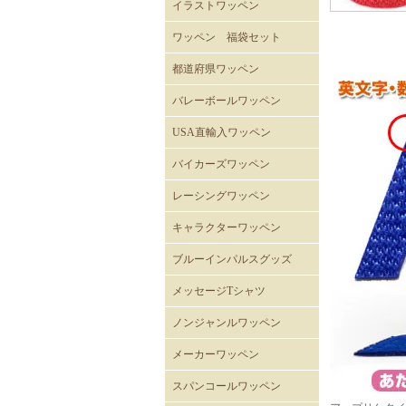
イラストワッペン
ワッペン 福袋セット
都道府県ワッペン
バレーボールワッペン
バレーボール
USA直輸入ワッペン
ROTHCOミリタリーワッペ
ミリタリーワッペン
階級章ワッペン
テープタグ
スカルワッペン
バイカーワッペン
警察･消防ワッペン
徽章ワッペン
スラングワッペン
国旗ワッペン
アニマルワッペン
バラエティーワッペン
NASAクルーパッチ
バイカーズワッペン
ン
バイカーズパッチ 背中サ
バイカーズパッチ
バイカーズパッチ英文字
レーシングワッペン
イズ
キャラクターワッペン
スヌーピー
ディズニー
ムーミン
くまのがっこう
ROAD RUNNER ワッペン
CLAY SMITH
FELIX
トムとジェリー
バットマン
スーパーマン
トゥイーティー
スターウォーズ
スパイダーマン
マーベル・コミック
RATFINK
ミッフィー
デッドベア
NHKはなかっぱ
ともだち8にん
カピバラさん
セサミストリート
NHKみいつけた
ウサビッチ
パラッパラッパー
鉄腕アトム
ハッピーツリーフレンズ
ガーフィールド
ブルーインパルスグッズ
メッセージTシャツ
ノンジャンルワッペン
メーカーワッペン
HONDA
PEPSI
7UP
FACK MONSTER JAPAN
わっぺん屋.comワッペン
スパンコールワッペン