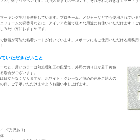
プの、数字ワッペンです。1から0番までの全10文字、それぞれお好きなカラー・サ
マーキング生地を使用しています。プロチーム、メジャーなどでも使用されている
ニフォームの背番号などに、アイデア次第で様々な用途にお使いいただけます！ご
しみたい方におすすめです。
で接着が可能な粘着シートが付いています。スポーツにもご使用いただける業務用
！
いていただきたいこと
ーなど、薄いカラーは熱処理加工の段階で、外周の切り口が若干黄色
る場合がございます。
は目立たなくなりますが、ホワイト・グレーなど薄めの色をご購入の
の件、ご了承いただけますようお願い申し上げます。
イプ(光沢あり)
体