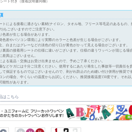
シート付き（接着説明書同梱）
項
ートによる接着に適さない素材(ナイロン、タオル地、フリース等毛足のあるもの、
の)もございますのでご注意下さい。
り色差が生じる場合があります。
発色差やパソコン環境により実際のカラーと色差が生じる場合がございます。
上、白またはグレーなどの淡色の切り口が黄色がかって見える場合がございます。
り裏面の接着用シートの仕様に違いがございます。仕様の違うワッペンが混じる場
に差異はございません。
による返品・交換はお受け出来ませんので、予めご了承ください。
傷などケガには十分ご注意ください。使用するにあたり発生した事故等一切責任を
して保証するものではございませんので、剥がれ防止のため縫い付け併用が推奨で
ロンの場合、中くらいの温度からお試しください。推奨接着温度150度です。それ
可能性があります。
品はこちら