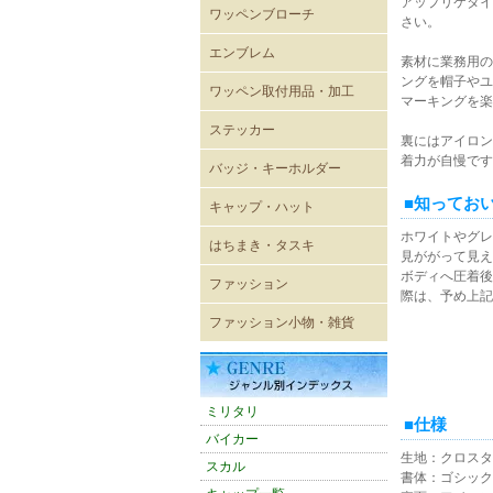
アップリケタイ
ワッペンブローチ
さい。
エンブレム
素材に業務用の
既成ワッペン エンブレム
ングを帽子やユ
ワッペン取付用品・加工
マーキングを楽
ステッカー
裏にはアイロン
レーシングステッカー
バイカーステッカー
ミリタリーステッカー
ヴィンテージ風ステッカー
キャラクターステッカー
ボディーシール
ウォールステッカー
着力が自慢です
バッジ・キーホルダー
USA直輸入ピンバッジ
キーホルダー
ジッパープル
帽章
キーケース
パスケース
■知ってお
キャップ・ハット
キャップ
メッシュキャップ
ワイドキャップ
ワークキャップ
ハンチングキャップ
ハット
バイザー
ニットキャップ
ROTHCO キャップ
OTTOキャップ
Adidasアディダスキャップ
CHAMPION チャンピオン
CULTURE MART キャップ
FLEXFIT
FLEXFIT〔pique mesh〕
FLEXFIT〔PRO-BASEBALL
FLEXFIT〔210FITTED〕
ホワイトやグレ
はちまき・タスキ
キャップ
ON-FIELD SHAPE〕
見ががって見え
はちまき 4×85cm
はちまき 4×110cm
はちまき 4×150ｃｍ
はちまき 4×200cm
腕章
タスキ
ボディへ圧着後
ファッション
際は、予め上記
輸入Tシャツ
無地Tシャツ・タンクトップ
プリントTシャツ
シャツ
ポロシャツ
ベスト
トレーナー・パーカー
ウィンドブレーカー
ブルゾン
ジャンパー・コート
パンツ
ワークウェア
エプロン
バスローブ
シューズ
ファッション小物・雑貨
雑貨
ネックウォーマー
マグカップ
ミリタリーバッグ他
トートバッグ
バンダナ
タオル
防災グッズ
雑誌
アメリカン雑貨
スマホグッズ
ミリタリ
■仕様
バイカー
生地：クロスタ
スカル
書体：ゴシック