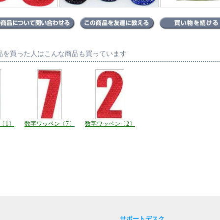
品を買った人はこんな商品も買っています
〔1〕
数字ワッペン〔7〕
数字ワッペン〔2〕
サポートデスク