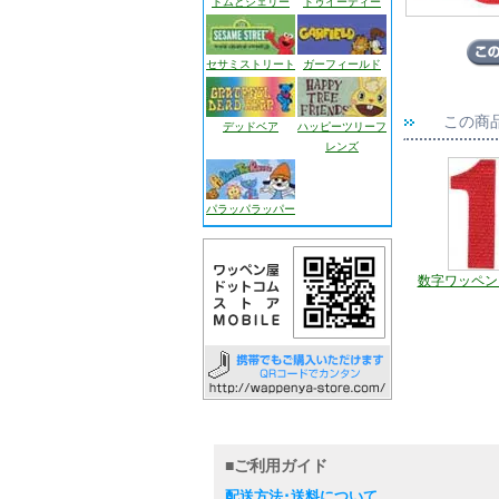
トムとジェリー
トゥイーティー
セサミストリート
ガーフィールド
この商
デッドベア
ハッピーツリーフ
レンズ
パラッパラッパー
数字ワッペン
■ご利用ガイド
配送方法･送料について