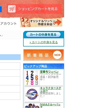
ム」
» カートの中身を見る
ピックアップ商品
背番号ワッペン
ワッペンメーカー
直販！好評販売
中！
キャラクターステ
ッカー
新商品追加しまし
た！
NASAクルーパッ
チ