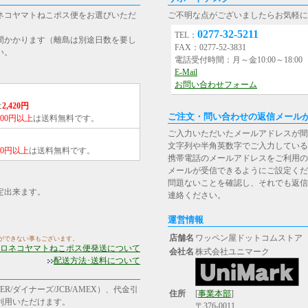
ネコヤマトねこポス便をお選びいただ
ご不明な点がございましたらお気軽に
0277-32-5211
TEL：
間かかります（離島は別途日数を要し
FAX：0277-52-3831
い。
電話受付時間：月～金10:00～18:0
E-Mail
お問い合わせフォーム
は
2,420円
ご注文・問い合わせの返信メール
,000円以上
は送料無料です。
ご入力いただいたメールアドレスが間
文字列や半角英数字でご入力している
000円以上
は送料無料です。
携帯電話のメールアドレスをご利用の場合は、[st
メールが受信できるようにご設定くだ
問題ないことを確認し、それでも返信
定出来ます。
連絡ください。
運営情報
店舗名
ワッペン屋ドットコムストア
ができない事もございます。
ロネコヤマトねこポス便発送について
会社名
株式会社ユニマーク
配送方法･送料について
R/ダイナーズ/JCB/AMEX）、代金引
住所
[
事業本部
]
ご利用いただけます。
〒376-0011