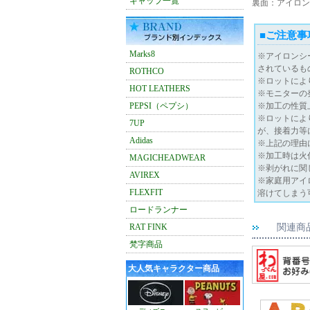
キャップ一覧
裏面：アイロン
■ご注意事
Marks8
※アイロンシ
されているも
ROTHCO
※ロットによ
HOT LEATHERS
※モニターの
PEPSI（ペプシ）
※加工の性質
※ロットによ
7UP
が、接着力等
Adidas
※上記の理由
※加工時は火
MAGICHEADWEAR
※剥がれに関
AVIREX
※家庭用アイ
FLEXFIT
溶けてしまう
ロードランナー
RAT FINK
関連商
梵字商品
大人気キャラクター商品