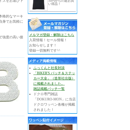
イズをお選び下
50円からの超お買
い得品！
本格的なマーキ
自身でお気軽に
メルマガ登録・解除はこちら
で強度の高い接
入荷情報！セール情報！
お知らせします！
登録一切無料です^^
メディア掲載情報
ふっくんと社長対談
「BIKER'S パッチ＆ステッ
カー大全」（造形社出版）
に掲載されました。
雑誌掲載パッチ一覧
ドクロ専門雑誌
「DOKURO-MON」に当店
ドクロワッペン各種が掲載
されました！
ワッペン貼付イメージ