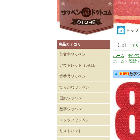
ワッペン・キャッ
商品カテゴリ
【PR】
オリ
英文字ワッペン
ホーム
>
数字ワ
ホーム
>
既製ワ
アウトレット（SALE）
Tシャツ
キャップ
数字ワ
背番号ワッペン
ひらがなワッペン
国旗ワッペン
数字ワッペン
スタッフワッペン
SECURITYワッペン
STAFFワッペン
スタッフチームワッペン
運送・自動車ワッペン
飲食関係ワッペン
整備・メンテナンスワッペ
清掃関係ワッペン
スーパーマーケットワッペ
リストバンド
ン
ン
刺繍入りリストバンド
無地 Mタイプ（日本製）