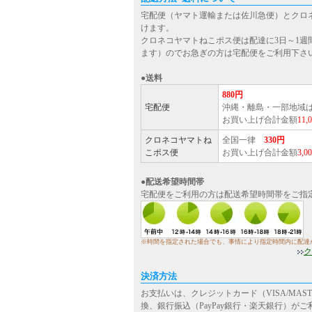
宅配便（ヤマト運輸または佐川急便）とクロ
けます。
クロネコヤマトねこポス便は配達に3日～1週
ます）のでお急ぎの方は宅配便をご利用下さ
●送料
880円
宅配便
沖縄・離島・一部地域
お買い上げ合計金額
11
クロネコヤマトね
全国一律
330円
こポス便
お買い上げ合計金額
3,
●配送希望時間帯
宅配便をご利用の方は配送希望時間帯をご指
※時間を指定された場合でも、事情により指定時間内に配達
ク
決済方法
お支払いは、クレジットカード（VISA/MASTE
換、銀行振込（PayPay銀行・楽天銀行）が