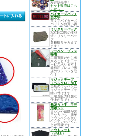
好評販売中！
セット販売はこち
らから！
バイカーズパッチ
英文字
英文字バイカーズ
パッチがお買い得
ミリタリーバッグ
ROTHCO製の本格
派ミリタリーバッ
グ
各種取りそろえて
ます！
ワッペン プレス
接着
工場直販だから出
来ること！加工サ
ービス承ります！
業務用プレスで当
店のワッペンを取
付！
マジックテープ
（ベルクロ）加工
当店のワッペンに
マジックテープを
縫い付けます！
工場直販の綺麗な
仕上がりです。
裁ほう上手 手芸
用ボンド
ミシンや裁縫が苦
手な方でも、簡単
にワッペンを取り
付けていただくこ
とが可能です。
アウトレット
（SALE）