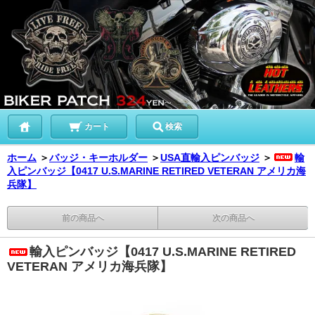
カート
検索
ホーム
＞
バッジ・キーホルダー
＞
USA直輸入ピンバッジ
＞
輸
入ピンバッジ【0417 U.S.MARINE RETIRED VETERAN アメリカ海
兵隊】
前の商品へ
次の商品へ
輸入ピンバッジ【0417 U.S.MARINE RETIRED
VETERAN アメリカ海兵隊】