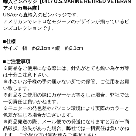
輸入ピンバッジ【0417 U.S.MARINE RETIRED VETERAN
アメリカ海兵隊】
USAから直輸入のピンバッジです。
アメリカンでレトロなモジーフのデザインが揃っているピ
ンズコレクションです。
■仕様
サイズ：幅 約2.1cm × 縦 約2.1cm
■ご注意事項
※商品をご使用になる際には、針先がとても鋭い為ケガ等
は十分ご注意下さい。
※小さいお子様の手の届かない所での保管、ご使用をお願
い致します。
※商品をご使用の際に万が一ケガ等をした場合、弊社では
一切責任は負いかねます。
※モニターの発色差やパソコン環境により実際のカラーと
色差が生じる場合がございます。
※商品発送の際、メール便での発送になりますと万が一商
品破損、紛失があった場合、弊社では一切責任は負いかね
ます。 ご心配な方は宅配便をご選択下さい。