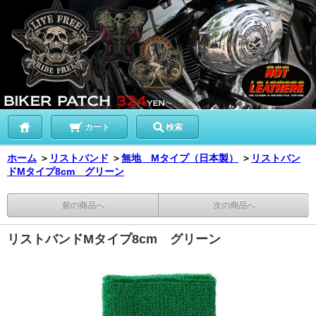
カート
検索
ホーム
＞
リストバンド
＞
無地 Mタイプ（日本製）
＞
リストバン
ドMタイプ8cm グリーン
前の商品へ
次の商品へ
リストバンドMタイプ8cm グリーン