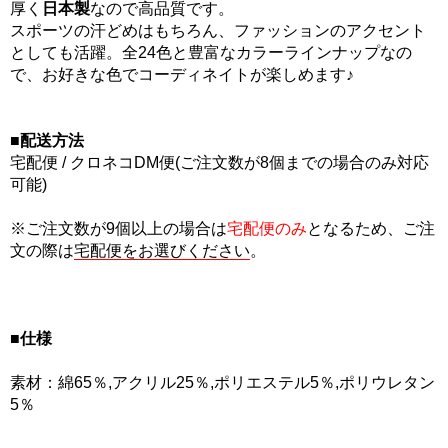
厚く
日本製
なので高品質です。
スポーツの汗どめはもちろん、ファッションのアクセント
としても活躍。全24色と豊富なカラーラインナップなの
で、お好きな色でコーディネイトが楽しめます♪
■配送方法
宅配便 / クロネコDM便(ご注文数が8個までの場合のみ対応
可能)
※ご注文数が9個以上の場合は
宅配便のみ
となるため、ご注
文の際は
宅配便をお選びください
。
■仕様
素材：綿65％,アクリル25％,ポリエステル5％,ポリウレタン
5％