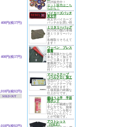
好評販売中！
セット販売はこち
らから！
バイカーズパッチ
英文字
英文字バイカーズ
408円(税37円)
パッチがお買い得
ミリタリーバッグ
ROTHCO製の本格
派ミリタリーバッ
グ
各種取りそろえて
ます！
ワッペン プレス
接着
工場直販だから出
408円(税37円)
来ること！加工サ
ービス承ります！
業務用プレスで当
店のワッペンを取
付！
マジックテープ
（ベルクロ）加工
当店のワッペンに
マジックテープを
縫い付けます！
工場直販の綺麗な
1,018円(税92円)
仕上がりです。
SOLD OUT
裁ほう上手 手芸
用ボンド
ミシンや裁縫が苦
手な方でも、簡単
にワッペンを取り
付けていただくこ
とが可能です。
アウトレット
（SALE）
1,018円(税92円)