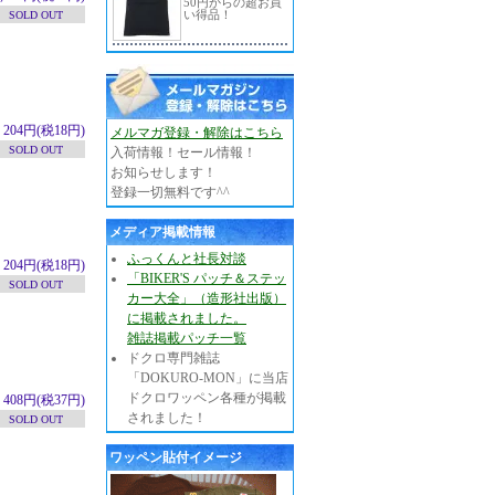
50円からの超お買
い得品！
SOLD OUT
204円(税18円)
メルマガ登録・解除はこちら
SOLD OUT
入荷情報！セール情報！
お知らせします！
登録一切無料です^^
メディア掲載情報
ふっくんと社長対談
204円(税18円)
「BIKER'S パッチ＆ステッ
SOLD OUT
カー大全」（造形社出版）
に掲載されました。
雑誌掲載パッチ一覧
ドクロ専門雑誌
「DOKURO-MON」に当店
ドクロワッペン各種が掲載
408円(税37円)
されました！
SOLD OUT
ワッペン貼付イメージ