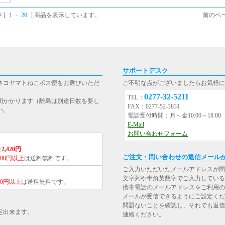
 [
1
-
20
] 商品を表示しています。
前のペー
サポートデスク
ネコヤマトねこポス便をお選びいただ
ご不明な点がございましたらお気軽に
0277-32-5211
TEL：
間かかります（離島は別途日数を要し
FAX：0277-52-3831
い。
電話受付時間：月～金10:00～18:0
E-Mail
お問い合わせフォーム
は
2,420円
ご注文・問い合わせの返信メール
,000円以上
は送料無料です。
ご入力いただいたメールアドレスが間
文字列や半角英数字でご入力している
000円以上
は送料無料です。
携帯電話のメールアドレスをご利用の場合は、[st
メールが受信できるようにご設定くだ
問題ないことを確認し、それでも返信
定出来ます。
連絡ください。