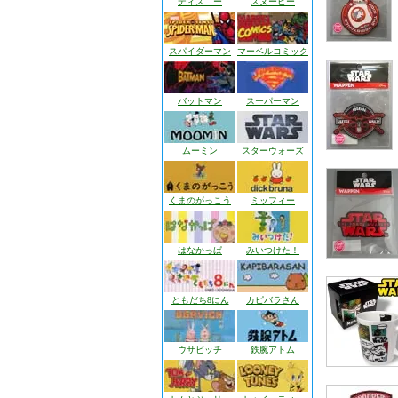
ディズニー
スヌーピー
スパイダーマン
マーベルコミック
バットマン
スーパーマン
ムーミン
スターウォーズ
くまのがっこう
ミッフィー
はなかっぱ
みいつけた！
ともだち8にん
カピバラさん
ウサビッチ
鉄腕アトム