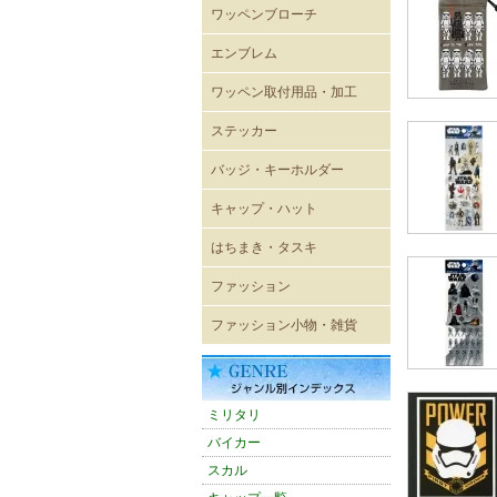
ワッペンブローチ
エンブレム
既成ワッペン エンブレム
ワッペン取付用品・加工
ステッカー
レーシングステッカー
バイカーステッカー
ミリタリーステッカー
ヴィンテージ風ステッカー
キャラクターステッカー
ボディーシール
ウォールステッカー
バッジ・キーホルダー
USA直輸入ピンバッジ
キーホルダー
ジッパープル
帽章
キーケース
パスケース
キャップ・ハット
キャップ
メッシュキャップ
ワイドキャップ
ワークキャップ
ハンチングキャップ
ハット
バイザー
ニットキャップ
ROTHCO キャップ
OTTOキャップ
Adidasアディダスキャップ
CHAMPION チャンピオン
CULTURE MART キャップ
FLEXFIT
FLEXFIT〔pique mesh〕
FLEXFIT〔PRO-BASEBALL
FLEXFIT〔210FITTED〕
はちまき・タスキ
キャップ
ON-FIELD SHAPE〕
はちまき 4×85cm
はちまき 4×110cm
はちまき 4×150ｃｍ
はちまき 4×200cm
腕章
タスキ
ファッション
輸入Tシャツ
無地Tシャツ・タンクトップ
プリントTシャツ
シャツ
ポロシャツ
ベスト
トレーナー・パーカー
ウィンドブレーカー
ブルゾン
ジャンパー・コート
パンツ
ワークウェア
エプロン
バスローブ
シューズ
ファッション小物・雑貨
雑貨
ネックウォーマー
マグカップ
ミリタリーバッグ他
トートバッグ
バンダナ
タオル
防災グッズ
雑誌
アメリカン雑貨
スマホグッズ
ミリタリ
バイカー
スカル