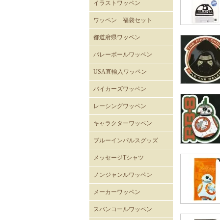
イラストワッペン
ワッペン 福袋セット
都道府県ワッペン
バレーボールワッペン
バレーボール
USA直輸入ワッペン
ROTHCOミリタリーワッペ
ミリタリーワッペン
階級章ワッペン
テープタグ
スカルワッペン
バイカーワッペン
警察･消防ワッペン
徽章ワッペン
スラングワッペン
国旗ワッペン
アニマルワッペン
バラエティーワッペン
NASAクルーパッチ
バイカーズワッペン
ン
バイカーズパッチ 背中サ
バイカーズパッチ
バイカーズパッチ英文字
レーシングワッペン
イズ
キャラクターワッペン
スヌーピー
ディズニー
ムーミン
くまのがっこう
ROAD RUNNER ワッペン
CLAY SMITH
FELIX
トムとジェリー
バットマン
スーパーマン
トゥイーティー
スターウォーズ
スパイダーマン
マーベル・コミック
RATFINK
ミッフィー
デッドベア
NHKはなかっぱ
ともだち8にん
カピバラさん
セサミストリート
NHKみいつけた
ウサビッチ
パラッパラッパー
鉄腕アトム
ハッピーツリーフレンズ
ガーフィールド
ブルーインパルスグッズ
メッセージTシャツ
ノンジャンルワッペン
メーカーワッペン
HONDA
PEPSI
7UP
FACK MONSTER JAPAN
わっぺん屋.comワッペン
スパンコールワッペン