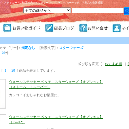
プ・ステッカー・USA直輸入のミリタリーワッペンやバイカーパッチ・衣料品を全国通販
カテゴリー]：
指定なし
[検索文字]：
スターウォーズ
：
20
件
並び順を変更
[
おすすめ順
|
 [
1
-
20
] 商品を表示しています。
ウォールステッカー ペタモ スターウォーズ【オプション】
（ストーム・トルーパー）
カッコイイおしゃれなお部屋に。
ウォールステッカー ペタモ スターウォーズ【オプション】
（R2-D2）