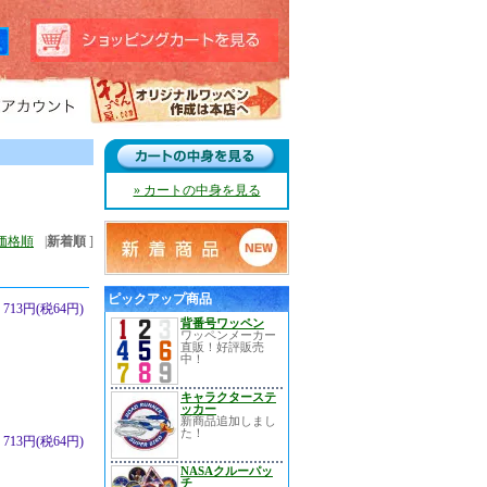
» カートの中身を見る
価格順
|
新着順
]
ピックアップ商品
713円(税64円)
背番号ワッペン
ワッペンメーカー
直販！好評販売
中！
キャラクターステ
ッカー
新商品追加しまし
た！
713円(税64円)
NASAクルーパッ
チ