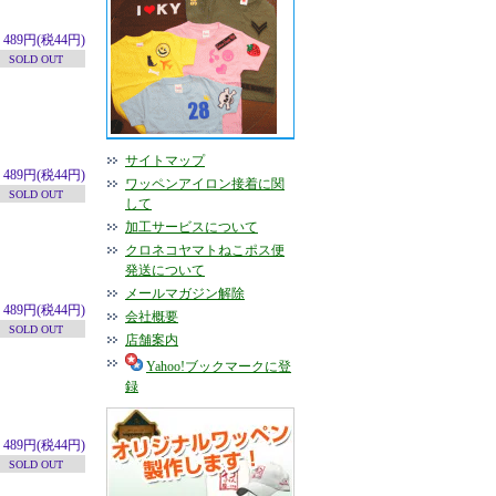
489円(税44円)
SOLD OUT
サイトマップ
489円(税44円)
ワッペンアイロン接着に関
SOLD OUT
して
加工サービスについて
クロネコヤマトねこポス便
発送について
メールマガジン解除
489円(税44円)
会社概要
SOLD OUT
店舗案内
Yahoo!ブックマークに登
録
489円(税44円)
SOLD OUT