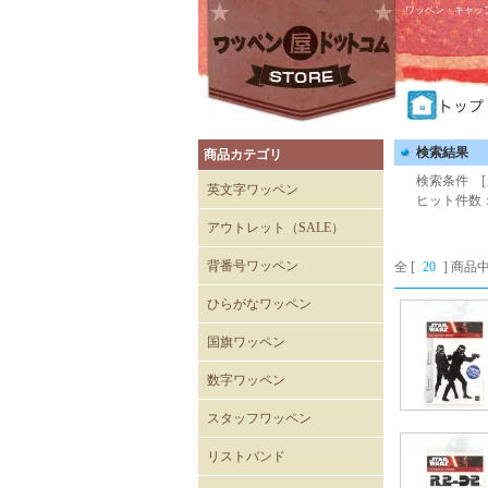
ワッペン・キャッ
検索結果
商品カテゴリ
検索条件 [
英文字ワッペン
ヒット件数
アウトレット（SALE）
Tシャツ
キャップ
背番号ワッペン
全 [
20
] 商品中
ひらがなワッペン
国旗ワッペン
数字ワッペン
スタッフワッペン
SECURITYワッペン
STAFFワッペン
スタッフチームワッペン
運送・自動車ワッペン
飲食関係ワッペン
整備・メンテナンスワッペ
清掃関係ワッペン
スーパーマーケットワッペ
リストバンド
ン
ン
刺繍入りリストバンド
無地 Mタイプ（日本製）