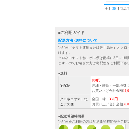
全 [
20
] 商品中
■ご利用ガイド
配送方法･送料について
宅配便（ヤマト運輸または佐川急便）とクロ
けます。
クロネコヤマトねこポス便は配達に3日～1週
ます）のでお急ぎの方は宅配便をご利用下さ
●送料
880円
宅配便
沖縄・離島・一部地域
お買い上げ合計金額
11
クロネコヤマトね
全国一律
330円
こポス便
お買い上げ合計金額
3,
●配送希望時間帯
宅配便をご利用の方は配送希望時間帯をご指