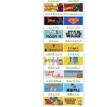
ディズニー
スヌーピー
スパイダーマン
マーベルコミック
バットマン
スーパーマン
ムーミン
スターウォーズ
くまのがっこう
ミッフィー
はなかっぱ
みいつけた！
ともだち8にん
カピバラさん
ウサビッチ
鉄腕アトム