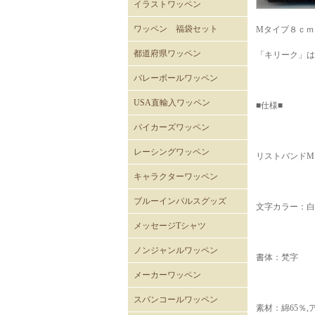
イラストワッペン
ワッペン 福袋セット
Mタイプ８ｃｍ
都道府県ワッペン
「キリーク」は
バレーボールワッペン
バレーボール
USA直輸入ワッペン
■仕様■
ROTHCOミリタリーワッペ
ミリタリーワッペン
階級章ワッペン
テープタグ
スカルワッペン
バイカーワッペン
警察･消防ワッペン
徽章ワッペン
スラングワッペン
国旗ワッペン
アニマルワッペン
バラエティーワッペン
NASAクルーパッチ
バイカーズワッペン
ン
バイカーズパッチ 背中サ
バイカーズパッチ
バイカーズパッチ英文字
レーシングワッペン
リストバンドM
イズ
キャラクターワッペン
スヌーピー
ディズニー
ムーミン
くまのがっこう
ROAD RUNNER ワッペン
CLAY SMITH
FELIX
トムとジェリー
バットマン
スーパーマン
トゥイーティー
スターウォーズ
スパイダーマン
マーベル・コミック
RATFINK
ミッフィー
デッドベア
NHKはなかっぱ
ともだち8にん
カピバラさん
セサミストリート
NHKみいつけた
ウサビッチ
パラッパラッパー
鉄腕アトム
ハッピーツリーフレンズ
ガーフィールド
ブルーインパルスグッズ
文字カラー：白
メッセージTシャツ
ノンジャンルワッペン
書体：梵字
メーカーワッペン
HONDA
PEPSI
7UP
FACK MONSTER JAPAN
わっぺん屋.comワッペン
スパンコールワッペン
素材：綿65％,