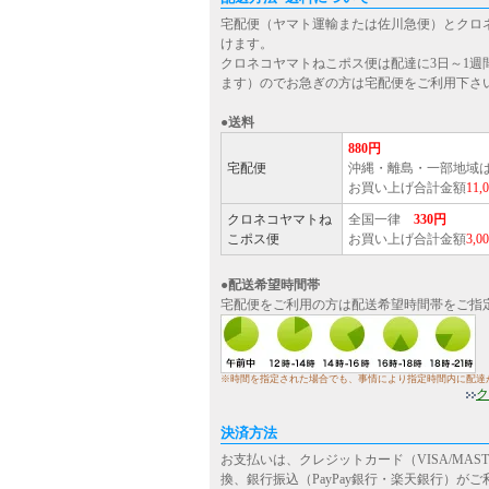
宅配便（ヤマト運輸または佐川急便）とクロ
けます。
クロネコヤマトねこポス便は配達に3日～1週
ます）のでお急ぎの方は宅配便をご利用下さ
●送料
880円
宅配便
沖縄・離島・一部地域
お買い上げ合計金額
11
クロネコヤマトね
全国一律
330円
こポス便
お買い上げ合計金額
3,
●配送希望時間帯
宅配便をご利用の方は配送希望時間帯をご指
※時間を指定された場合でも、事情により指定時間内に配達
ク
決済方法
お支払いは、クレジットカード（VISA/MASTE
換、銀行振込（PayPay銀行・楽天銀行）が