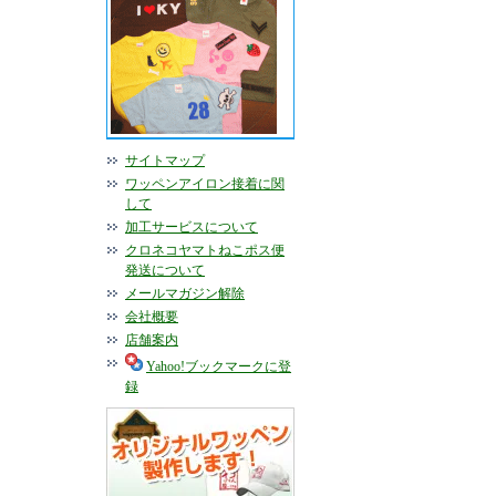
サイトマップ
ワッペンアイロン接着に関
して
加工サービスについて
クロネコヤマトねこポス便
発送について
メールマガジン解除
会社概要
店舗案内
Yahoo!ブックマークに登
録