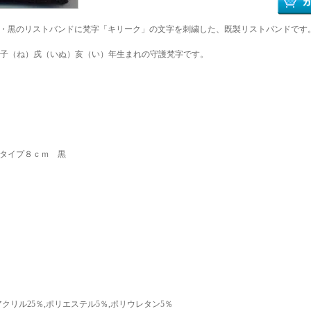
・黒のリストバンドに梵字「キリーク」の文字を刺繍した、既製リストバンドです
子（ね）戌（いぬ）亥（い）年生まれの守護梵字です。
タイプ８ｃｍ 黒
アクリル25％,ポリエステル5％,ポリウレタン5％