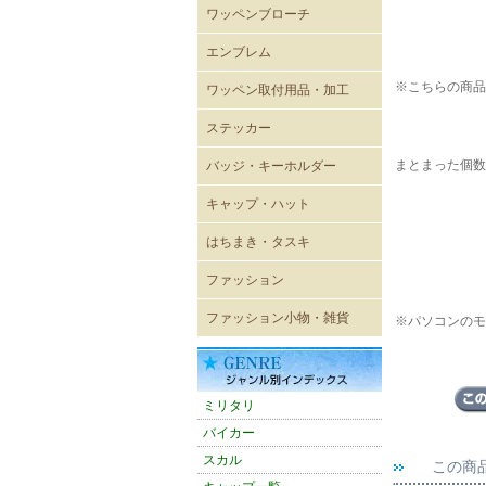
ワッペンブローチ
エンブレム
既成ワッペン エンブレム
※こちらの商品
ワッペン取付用品・加工
ステッカー
レーシングステッカー
バイカーステッカー
ミリタリーステッカー
ヴィンテージ風ステッカー
キャラクターステッカー
ボディーシール
ウォールステッカー
まとまった個数
バッジ・キーホルダー
USA直輸入ピンバッジ
キーホルダー
ジッパープル
帽章
キーケース
パスケース
キャップ・ハット
キャップ
メッシュキャップ
ワイドキャップ
ワークキャップ
ハンチングキャップ
ハット
バイザー
ニットキャップ
ROTHCO キャップ
OTTOキャップ
Adidasアディダスキャップ
CHAMPION チャンピオン
CULTURE MART キャップ
FLEXFIT
FLEXFIT〔pique mesh〕
FLEXFIT〔PRO-BASEBALL
FLEXFIT〔210FITTED〕
はちまき・タスキ
キャップ
ON-FIELD SHAPE〕
はちまき 4×85cm
はちまき 4×110cm
はちまき 4×150ｃｍ
はちまき 4×200cm
腕章
タスキ
ファッション
輸入Tシャツ
無地Tシャツ・タンクトップ
プリントTシャツ
シャツ
ポロシャツ
ベスト
トレーナー・パーカー
ウィンドブレーカー
ブルゾン
ジャンパー・コート
パンツ
ワークウェア
エプロン
バスローブ
シューズ
ファッション小物・雑貨
※パソコンのモ
雑貨
ネックウォーマー
マグカップ
ミリタリーバッグ他
トートバッグ
バンダナ
タオル
防災グッズ
雑誌
アメリカン雑貨
スマホグッズ
ミリタリ
バイカー
スカル
この商