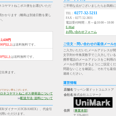
ネコヤマトねこポス便をお選びいただ
ご不明な点がございましたらお気軽に
0277-32-5211
TEL：
間かかります（離島は別途日数を要し
FAX：0277-52-3831
い。
電話受付時間：月～金10:00～18:0
E-Mail
お問い合わせフォーム
は
2,420円
ご注文・問い合わせの返信メール
,000円以上
は送料無料です。
ご入力いただいたメールアドレスが間
文字列や半角英数字でご入力している
000円以上
は送料無料です。
携帯電話のメールアドレスをご利用の場合は、[st
メールが受信できるようにご設定くだ
問題ないことを確認し、それでも返信
定出来ます。
連絡ください。
運営情報
店舗名
ワッペン屋ドットコムストア
ができない事もございます。
ロネコヤマトねこポス便発送について
会社名
株式会社ユニマーク
配送方法･送料について
R/ダイナーズ/JCB/AMEX）、代金引
住所
[
事業本部
]
ご利用いただけます。
〒376-0011