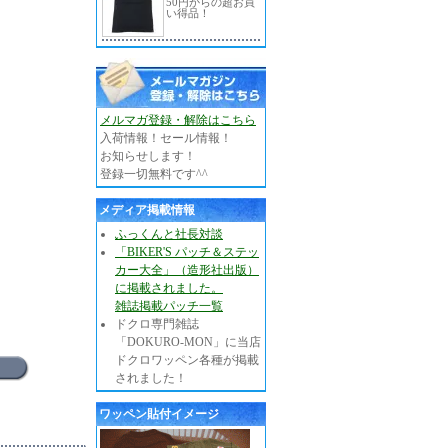
50円からの超お買
い得品！
メルマガ登録・解除はこちら
入荷情報！セール情報！
お知らせします！
登録一切無料です^^
メディア掲載情報
ふっくんと社長対談
「BIKER'S パッチ＆ステッ
カー大全」（造形社出版）
に掲載されました。
雑誌掲載パッチ一覧
ドクロ専門雑誌
「DOKURO-MON」に当店
ドクロワッペン各種が掲載
されました！
ワッペン貼付イメージ