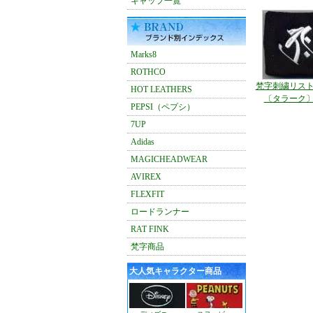
キャップ一覧
Marks8
ROTHCO
梵字刺繍リス
HOT LEATHERS
〔タラーク
PEPSI（ペプシ）
7UP
Adidas
MAGICHEADWEAR
AVIREX
FLEXFIT
ロードランナー
RAT FINK
梵字商品
大人気キャラクター商品