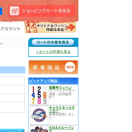
ム」
» カートの中身を見る
ピックアップ商品
背番号ワッペン
ワッペンメーカー
直販！好評販売
中！
キャラクターステ
ッカー
新商品追加しまし
た！
NASAクルーパッ
チ