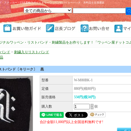
プ・ステッカー・USA直輸入のミリタリーワッペンやバイカーパッチ・衣料品を全国通販
ジナルワッペン・リストバンド・刺繍製品をお作りします！「ワッペン屋ドットコ
バンド
>
刺繍入りリストバンド
品
ストバンド〔キリーク〕 黒
型番
W-M80BK-1
定価
880円(税80円)
販売価格
550円(税50円)
購入数
個
合計金額11,000円以上全国送料無料です!