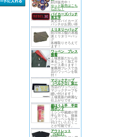
好評販売中！
セット販売はこち
らから！
。
バイカーズパッチ
英文字
英文字バイカーズ
パッチがお買い得
ミリタリーバッグ
ROTHCO製の本格
派ミリタリーバッ
グ
各種取りそろえて
ます！
ワッペン プレス
接着
工場直販だから出
来ること！加工サ
ービス承ります！
業務用プレスで当
店のワッペンを取
付！
マジックテープ
（ベルクロ）加工
当店のワッペンに
マジックテープを
縫い付けます！
工場直販の綺麗な
仕上がりです。
裁ほう上手 手芸
用ボンド
ミシンや裁縫が苦
手な方でも、簡単
にワッペンを取り
付けていただくこ
とが可能です。
アウトレット
（SALE）