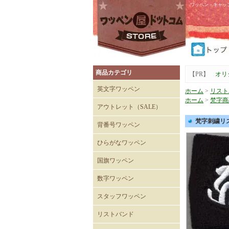
ワッペン・キャッ
商品カテゴリ
【PR】
オリ
英文字ワッペン
ホーム
>
リスト
ホーム
>
梵字商
アウトレット（SALE）
Tシャツ
キャップ
梵字刺繍リ
背番号ワッペン
ひらがなワッペン
国旗ワッペン
数字ワッペン
スタッフワッペン
SECURITYワッペン
STAFFワッペン
スタッフチームワッペン
運送・自動車ワッペン
飲食関係ワッペン
整備・メンテナンスワッペ
清掃関係ワッペン
スーパーマーケットワッペ
リストバンド
ン
ン
刺繍入りリストバンド
無地 Mタイプ（日本製）