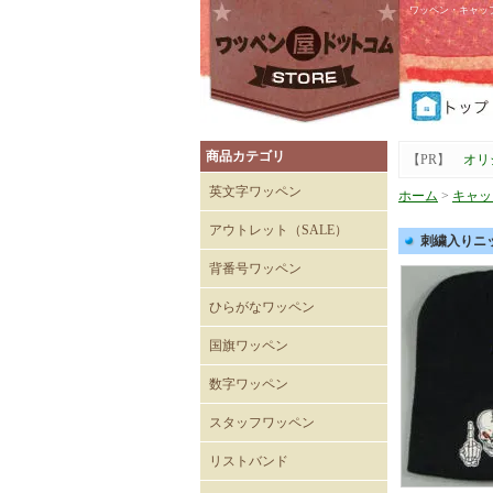
ワッペン・キャッ
商品カテゴリ
【PR】
オリ
英文字ワッペン
ホーム
>
キャッ
アウトレット（SALE）
刺繍入りニット
Tシャツ
キャップ
背番号ワッペン
ひらがなワッペン
国旗ワッペン
数字ワッペン
スタッフワッペン
SECURITYワッペン
STAFFワッペン
スタッフチームワッペン
運送・自動車ワッペン
飲食関係ワッペン
整備・メンテナンスワッペ
清掃関係ワッペン
スーパーマーケットワッペ
リストバンド
ン
ン
刺繍入りリストバンド
無地 Mタイプ（日本製）