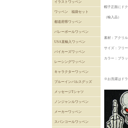
イラストワッペン
帽子正面にドク
ワッペン 福袋セット
（輸入品）
都道府県ワッペン
バレーボールワッペン
素材：アクリル1
バレーボール
USA直輸入ワッペン
サイズ：フリー
ROTHCOミリタリーワッペ
ミリタリーワッペン
階級章ワッペン
テープタグ
スカルワッペン
バイカーワッペン
警察･消防ワッペン
徽章ワッペン
スラングワッペン
国旗ワッペン
アニマルワッペン
バラエティーワッペン
NASAクルーパッチ
バイカーズワッペン
ン
カラー：ブラッ
バイカーズパッチ 背中サ
バイカーズパッチ
バイカーズパッチ英文字
レーシングワッペン
イズ
キャラクターワッペン
※お洗濯はドラ
スヌーピー
ディズニー
ムーミン
くまのがっこう
ROAD RUNNER ワッペン
CLAY SMITH
FELIX
トムとジェリー
バットマン
スーパーマン
トゥイーティー
スターウォーズ
スパイダーマン
マーベル・コミック
RATFINK
ミッフィー
デッドベア
NHKはなかっぱ
ともだち8にん
カピバラさん
セサミストリート
NHKみいつけた
ウサビッチ
パラッパラッパー
鉄腕アトム
ハッピーツリーフレンズ
ガーフィールド
ブルーインパルスグッズ
メッセージTシャツ
ノンジャンルワッペン
メーカーワッペン
HONDA
PEPSI
7UP
FACK MONSTER JAPAN
わっぺん屋.comワッペン
スパンコールワッペン