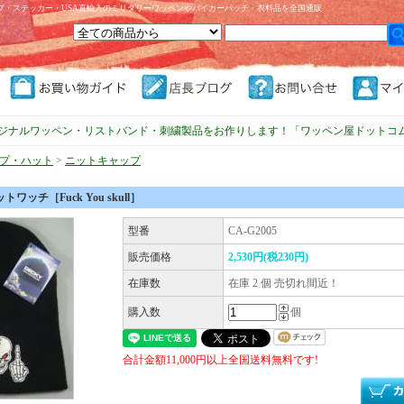
プ・ステッカー・USA直輸入のミリタリーワッペンやバイカーパッチ・衣料品を全国通販
ジナルワッペン・リストバンド・刺繍製品をお作りします！「ワッペン屋ドットコ
プ・ハット
>
ニットキャップ
ワッチ［Fuck You skull］
型番
CA-G2005
販売価格
2,530円(税230円)
在庫数
在庫 2 個 売切れ間近！
購入数
個
合計金額11,000円以上全国送料無料です!