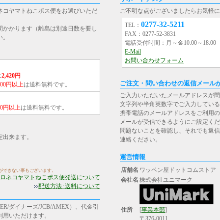
ネコヤマトねこポス便をお選びいただ
ご不明な点がございましたらお気軽に
0277-32-5211
TEL：
間かかります（離島は別途日数を要し
FAX：0277-52-3831
い。
電話受付時間：月～金10:00～18:0
E-Mail
お問い合わせフォーム
は
2,420円
ご注文・問い合わせの返信メール
,000円以上
は送料無料です。
ご入力いただいたメールアドレスが間
文字列や半角英数字でご入力している
000円以上
は送料無料です。
携帯電話のメールアドレスをご利用の場合は、[st
メールが受信できるようにご設定くだ
問題ないことを確認し、それでも返信
定出来ます。
連絡ください。
運営情報
店舗名
ワッペン屋ドットコムストア
ができない事もございます。
ロネコヤマトねこポス便発送について
会社名
株式会社ユニマーク
配送方法･送料について
R/ダイナーズ/JCB/AMEX）、代金引
住所
[
事業本部
]
ご利用いただけます。
〒376-0011