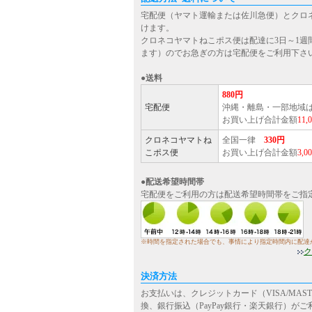
宅配便（ヤマト運輸または佐川急便）とクロ
けます。
クロネコヤマトねこポス便は配達に3日～1週
ます）のでお急ぎの方は宅配便をご利用下さ
●送料
880円
宅配便
沖縄・離島・一部地域
お買い上げ合計金額
11
クロネコヤマトね
全国一律
330円
こポス便
お買い上げ合計金額
3,
●配送希望時間帯
宅配便をご利用の方は配送希望時間帯をご指
※時間を指定された場合でも、事情により指定時間内に配達
ク
決済方法
お支払いは、クレジットカード（VISA/MASTE
換、銀行振込（PayPay銀行・楽天銀行）が