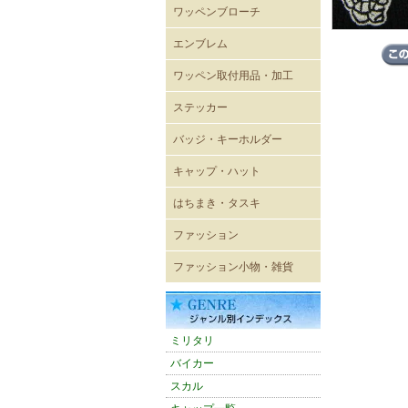
ワッペンブローチ
エンブレム
既成ワッペン エンブレム
ワッペン取付用品・加工
ステッカー
レーシングステッカー
バイカーステッカー
ミリタリーステッカー
ヴィンテージ風ステッカー
キャラクターステッカー
ボディーシール
ウォールステッカー
バッジ・キーホルダー
USA直輸入ピンバッジ
キーホルダー
ジッパープル
帽章
キーケース
パスケース
キャップ・ハット
キャップ
メッシュキャップ
ワイドキャップ
ワークキャップ
ハンチングキャップ
ハット
バイザー
ニットキャップ
ROTHCO キャップ
OTTOキャップ
Adidasアディダスキャップ
CHAMPION チャンピオン
CULTURE MART キャップ
FLEXFIT
FLEXFIT〔pique mesh〕
FLEXFIT〔PRO-BASEBALL
FLEXFIT〔210FITTED〕
はちまき・タスキ
キャップ
ON-FIELD SHAPE〕
はちまき 4×85cm
はちまき 4×110cm
はちまき 4×150ｃｍ
はちまき 4×200cm
腕章
タスキ
ファッション
輸入Tシャツ
無地Tシャツ・タンクトップ
プリントTシャツ
シャツ
ポロシャツ
ベスト
トレーナー・パーカー
ウィンドブレーカー
ブルゾン
ジャンパー・コート
パンツ
ワークウェア
エプロン
バスローブ
シューズ
ファッション小物・雑貨
雑貨
ネックウォーマー
マグカップ
ミリタリーバッグ他
トートバッグ
バンダナ
タオル
防災グッズ
雑誌
アメリカン雑貨
スマホグッズ
ミリタリ
バイカー
スカル