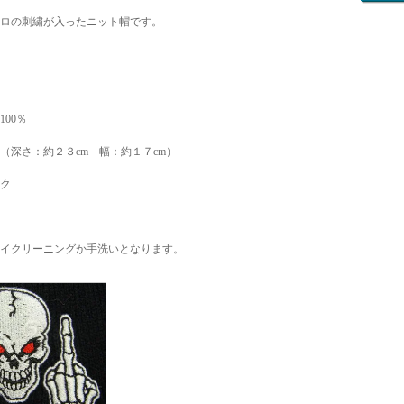
ロの刺繍が入ったニット帽です。
00％
（深さ：約２３cm 幅：約１７cm）
ク
イクリーニングか手洗いとなります。