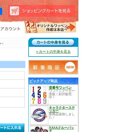
ム」
» カートの中身を見る
ピックアップ商品
背番号ワッペン
ワッペンメーカー
直販！好評販売
中！
キャラクターステ
ッカー
新商品追加しまし
た！
NASAクルーパッ
チ