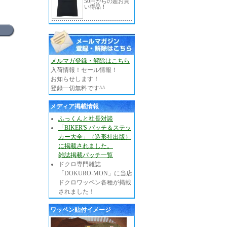
50円からの超お買
い得品！
メルマガ登録・解除はこちら
入荷情報！セール情報！
お知らせします！
登録一切無料です^^
メディア掲載情報
ふっくんと社長対談
「BIKER'S パッチ＆ステッ
カー大全」（造形社出版）
に掲載されました。
雑誌掲載パッチ一覧
ドクロ専門雑誌
「DOKURO-MON」に当店
ドクロワッペン各種が掲載
されました！
ワッペン貼付イメージ