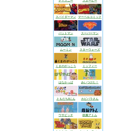
ディズニー
スヌーピー
スパイダーマン
マーベルコミック
バットマン
スーパーマン
ムーミン
スターウォーズ
くまのがっこう
ミッフィー
はなかっぱ
みいつけた！
ともだち8にん
カピバラさん
ウサビッチ
鉄腕アトム