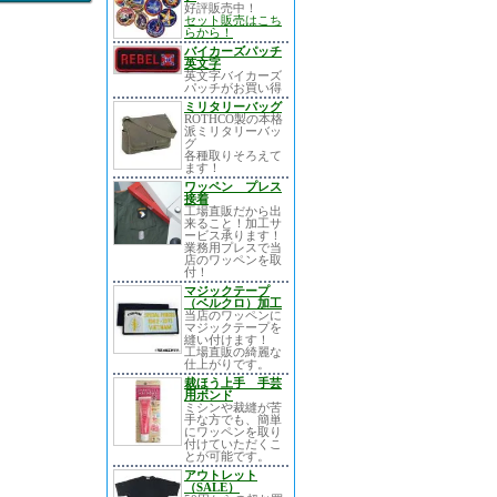
好評販売中！
セット販売はこち
らから！
バイカーズパッチ
英文字
英文字バイカーズ
パッチがお買い得
ミリタリーバッグ
ROTHCO製の本格
派ミリタリーバッ
グ
各種取りそろえて
ます！
ワッペン プレス
接着
工場直販だから出
来ること！加工サ
ービス承ります！
業務用プレスで当
店のワッペンを取
付！
マジックテープ
（ベルクロ）加工
当店のワッペンに
マジックテープを
縫い付けます！
工場直販の綺麗な
仕上がりです。
裁ほう上手 手芸
用ボンド
ミシンや裁縫が苦
手な方でも、簡単
にワッペンを取り
付けていただくこ
とが可能です。
アウトレット
（SALE）