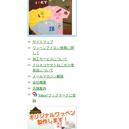
サイトマップ
ワッペンアイロン接着に関
して
加工サービスについて
クロネコヤマトねこポス便
発送について
メールマガジン解除
会社概要
店舗案内
Yahoo!ブックマークに登
録