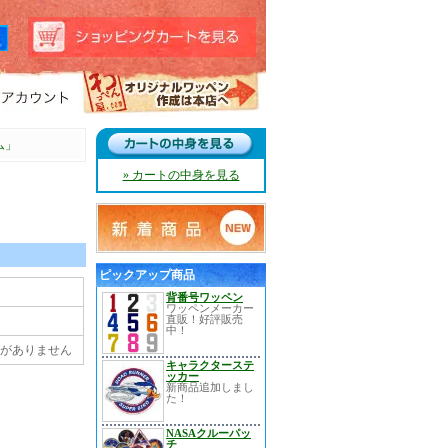
ム」
» カートの中身を見る
ピックアップ商品
背番号ワッペン
ワッペンメーカー
直販！好評販売
中！
定がありません
キャラクターステ
ッカー
新商品追加しまし
た！
NASAクルーパッ
チ