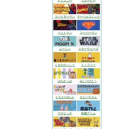
ディズニー
スヌーピー
スパイダーマン
マーベルコミック
バットマン
スーパーマン
ムーミン
スターウォーズ
くまのがっこう
ミッフィー
はなかっぱ
みいつけた！
ともだち8にん
カピバラさん
ウサビッチ
鉄腕アトム