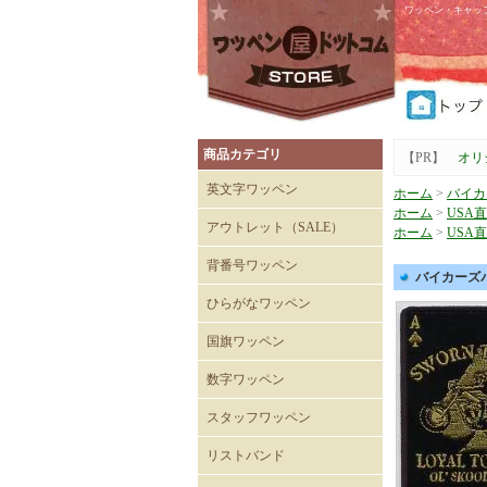
ワッペン・キャッ
商品カテゴリ
【PR】
オリ
英文字ワッペン
ホーム
>
バイカ
ホーム
>
USA
アウトレット（SALE）
ホーム
>
USA
Tシャツ
キャップ
背番号ワッペン
バイカーズパッチ
ひらがなワッペン
国旗ワッペン
数字ワッペン
スタッフワッペン
SECURITYワッペン
STAFFワッペン
スタッフチームワッペン
運送・自動車ワッペン
飲食関係ワッペン
整備・メンテナンスワッペ
清掃関係ワッペン
スーパーマーケットワッペ
リストバンド
ン
ン
刺繍入りリストバンド
無地 Mタイプ（日本製）