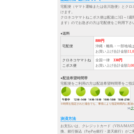
宅配便（ヤマト運輸または佐川急便）とクロ
けます。
クロネコヤマトねこポス便は配達に3日～1週
ます）のでお急ぎの方は宅配便をご利用下さ
●送料
880円
宅配便
沖縄・離島・一部地域
お買い上げ合計金額
11
クロネコヤマトね
全国一律
330円
こポス便
お買い上げ合計金額
3,
●配送希望時間帯
宅配便をご利用の方は配送希望時間帯をご指
※時間を指定された場合でも、事情により指定時間内に配達
ク
決済方法
お支払いは、クレジットカード（VISA/MASTE
換、銀行振込（PayPay銀行・楽天銀行）が