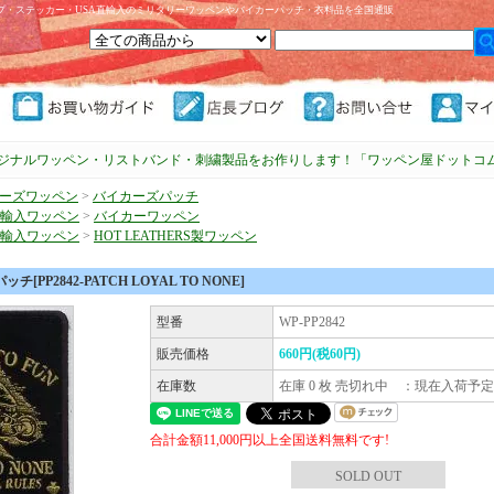
プ・ステッカー・USA直輸入のミリタリーワッペンやバイカーパッチ・衣料品を全国通販
ジナルワッペン・リストバンド・刺繍製品をお作りします！「ワッペン屋ドットコ
ーズワッペン
>
バイカーズパッチ
直輸入ワッペン
>
バイカーワッペン
直輸入ワッペン
>
HOT LEATHERS製ワッペン
[PP2842-PATCH LOYAL TO NONE]
型番
WP-PP2842
販売価格
660円(税60円)
在庫数
在庫 0 枚 売切れ中 ：現在入荷予
合計金額11,000円以上全国送料無料です!
SOLD OUT