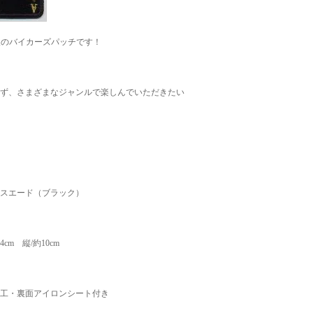
入のバイカーズパッチです！
ず、さまざまなジャンルで楽しんでいただきたい
スエード（ブラック）
4cm 縦/約10cm
工・裏面アイロンシート付き