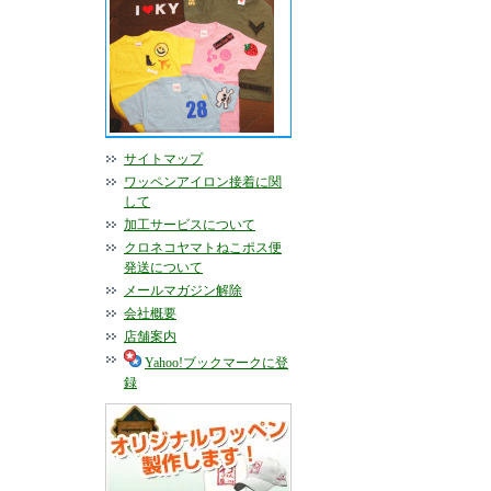
サイトマップ
ワッペンアイロン接着に関
して
加工サービスについて
クロネコヤマトねこポス便
発送について
メールマガジン解除
会社概要
店舗案内
Yahoo!ブックマークに登
録