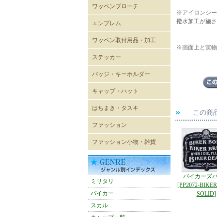
ワッペンブローチ
※アイロンシー
撥水加工が施さ
エンブレム
既成ワッペン エンブレム
ワッペン取付用品・加工
※画面上と実物
ステッカー
レーシングステッカー
バイカーステッカー
ミリタリーステッカー
ヴィンテージ風ステッカー
キャラクターステッカー
ボディーシール
ウォールステッカー
バッジ・キーホルダー
USA直輸入ピンバッジ
キーホルダー
ジッパープル
帽章
キーケース
パスケース
キャップ・ハット
キャップ
メッシュキャップ
ワイドキャップ
ワークキャップ
ハンチングキャップ
ハット
バイザー
ニットキャップ
ROTHCO キャップ
OTTOキャップ
Adidasアディダスキャップ
CHAMPION チャンピオン
CULTURE MART キャップ
FLEXFIT
FLEXFIT〔pique mesh〕
FLEXFIT〔PRO-BASEBALL
FLEXFIT〔210FITTED〕
はちまき・タスキ
キャップ
ON-FIELD SHAPE〕
この商
はちまき 4×85cm
はちまき 4×110cm
はちまき 4×150ｃｍ
はちまき 4×200cm
腕章
タスキ
ファッション
輸入Tシャツ
無地Tシャツ・タンクトップ
プリントTシャツ
シャツ
ポロシャツ
ベスト
トレーナー・パーカー
ウィンドブレーカー
ブルゾン
ジャンパー・コート
パンツ
ワークウェア
エプロン
バスローブ
シューズ
ファッション小物・雑貨
雑貨
ネックウォーマー
マグカップ
ミリタリーバッグ他
トートバッグ
バンダナ
タオル
防災グッズ
雑誌
アメリカン雑貨
スマホグッズ
バイカーズ
ミリタリ
[PP2072-BIKE
バイカー
SOLID]
スカル