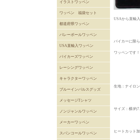
イラストワッペン
ワッペン 福袋セット
USAから直輸
都道府県ワッペン
バレーボールワッペン
バイカーに限ら
バレーボール
USA直輸入ワッペン
ワッペンです！
ROTHCOミリタリーワッペ
ミリタリーワッペン
階級章ワッペン
テープタグ
スカルワッペン
バイカーワッペン
警察･消防ワッペン
徽章ワッペン
スラングワッペン
国旗ワッペン
アニマルワッペン
バラエティーワッペン
NASAクルーパッチ
バイカーズワッペン
ン
バイカーズパッチ 背中サ
バイカーズパッチ
バイカーズパッチ英文字
レーシングワッペン
イズ
キャラクターワッペン
生地：ナイロン
スヌーピー
ディズニー
ムーミン
くまのがっこう
ROAD RUNNER ワッペン
CLAY SMITH
FELIX
トムとジェリー
バットマン
スーパーマン
トゥイーティー
スターウォーズ
スパイダーマン
マーベル・コミック
RATFINK
ミッフィー
デッドベア
NHKはなかっぱ
ともだち8にん
カピバラさん
セサミストリート
NHKみいつけた
ウサビッチ
パラッパラッパー
鉄腕アトム
ハッピーツリーフレンズ
ガーフィールド
ブルーインパルスグッズ
メッセージTシャツ
サイズ：横/約7.
ノンジャンルワッペン
メーカーワッペン
HONDA
PEPSI
7UP
FACK MONSTER JAPAN
わっぺん屋.comワッペン
ヒートカット加
スパンコールワッペン