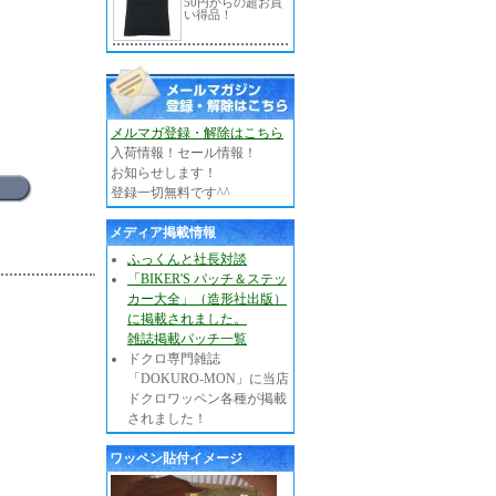
50円からの超お買
い得品！
メルマガ登録・解除はこちら
入荷情報！セール情報！
お知らせします！
登録一切無料です^^
メディア掲載情報
ふっくんと社長対談
「BIKER'S パッチ＆ステッ
カー大全」（造形社出版）
に掲載されました。
雑誌掲載パッチ一覧
ドクロ専門雑誌
「DOKURO-MON」に当店
ドクロワッペン各種が掲載
されました！
ワッペン貼付イメージ