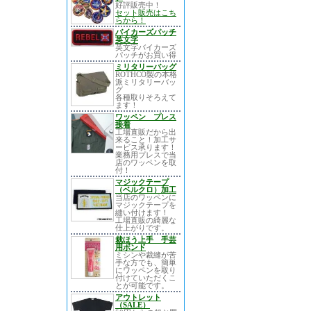
好評販売中！
セット販売はこち
らから！
バイカーズパッチ
英文字
英文字バイカーズ
パッチがお買い得
ミリタリーバッグ
ROTHCO製の本格
派ミリタリーバッ
グ
各種取りそろえて
ます！
ワッペン プレス
接着
工場直販だから出
来ること！加工サ
ービス承ります！
業務用プレスで当
店のワッペンを取
付！
マジックテープ
（ベルクロ）加工
当店のワッペンに
マジックテープを
縫い付けます！
工場直販の綺麗な
仕上がりです。
裁ほう上手 手芸
用ボンド
ミシンや裁縫が苦
手な方でも、簡単
にワッペンを取り
付けていただくこ
とが可能です。
アウトレット
（SALE）