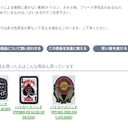
トによる接着に適さない素材(ナイロン、タオル地、フリース等毛足のあるもの、
れているもの)もございますのでご注意下さい。
では多少色具合が異なって見える場合もございます。ご了承ください。
品を買った人はこんな商品も買っています
パッチ
バイカーズパッチ
バイカーズパッチ
R BORN
[PP9089-DEALER OF
[PP1002-DREAM
DEATH]
CATCHER]