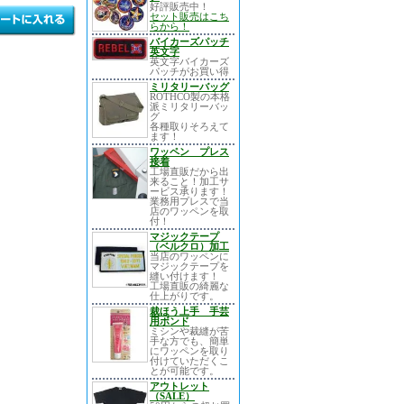
好評販売中！
セット販売はこち
らから！
バイカーズパッチ
英文字
英文字バイカーズ
パッチがお買い得
ミリタリーバッグ
ROTHCO製の本格
派ミリタリーバッ
グ
各種取りそろえて
ます！
ワッペン プレス
接着
工場直販だから出
来ること！加工サ
ービス承ります！
業務用プレスで当
店のワッペンを取
付！
マジックテープ
（ベルクロ）加工
当店のワッペンに
マジックテープを
縫い付けます！
工場直販の綺麗な
仕上がりです。
裁ほう上手 手芸
用ボンド
ミシンや裁縫が苦
手な方でも、簡単
にワッペンを取り
付けていただくこ
とが可能です。
アウトレット
（SALE）