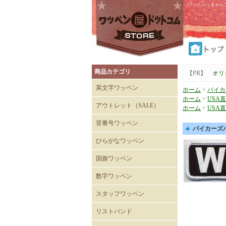
ワッペン・キャッ
商品カテゴリ
【PR】
オリ
英文字ワッペン
ホーム
>
バイカ
ホーム
>
USA
アウトレット（SALE）
ホーム
>
USA
Tシャツ
キャップ
背番号ワッペン
バイカーズパッ
ひらがなワッペン
国旗ワッペン
数字ワッペン
スタッフワッペン
SECURITYワッペン
STAFFワッペン
スタッフチームワッペン
運送・自動車ワッペン
飲食関係ワッペン
整備・メンテナンスワッペ
清掃関係ワッペン
スーパーマーケットワッペ
リストバンド
ン
ン
刺繍入りリストバンド
無地 Mタイプ（日本製）