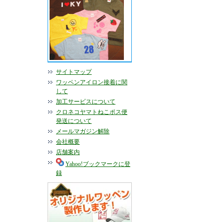
サイトマップ
ワッペンアイロン接着に関
して
加工サービスについて
クロネコヤマトねこポス便
発送について
メールマガジン解除
会社概要
店舗案内
Yahoo!ブックマークに登
録