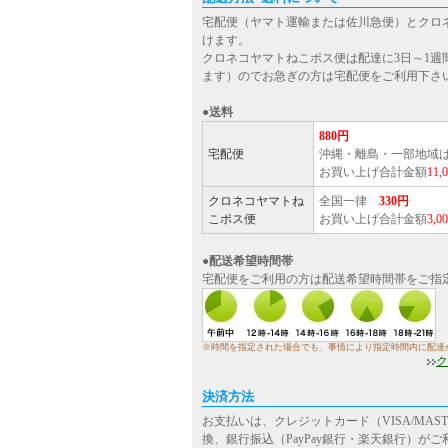
宅配便（ヤマト運輸または佐川急便）とクロ
けます。
クロネコヤマトねこポス便は配達に3日～1週
ます）のでお急ぎの方は宅配便をご利用下さ
●送料
880円
宅配便
沖縄・離島・一部地域
お買い上げ合計金額
11
クロネコヤマトね
全国一律
330円
こポス便
お買い上げ合計金額
3,
●配送希望時間帯
宅配便をご利用の方は配送希望時間帯をご指
※時間を指定された場合でも、事情により指定時間内に配達
ク
決済方法
お支払いは、クレジットカード（VISA/MASTE
換、銀行振込（PayPay銀行・楽天銀行）が