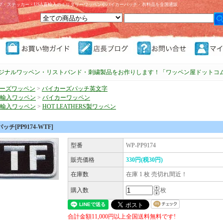
プ・ステッカー・USA直輸入のミリタリーワッペンやバイカーパッチ・衣料品を全国通販
ジナルワッペン・リストバンド・刺繍製品をお作りします！「ワッペン屋ドットコ
ーズワッペン
>
バイカーズパッチ英文字
直輸入ワッペン
>
バイカーワッペン
直輸入ワッペン
>
HOT LEATHERS製ワッペン
チ[PP9174-WTF]
型番
WP-PP9174
販売価格
330円(税30円)
在庫数
在庫 1 枚 売切れ間近！
購入数
枚
合計金額11,000円以上全国送料無料です!