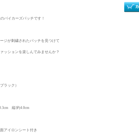
入のバイカーズパッチです！
ージが刺繍されたパッチを見つけて
ァッションを楽しんでみませんか？
ブラック）
3cm 縦/約4.0cm
面アイロンシート付き