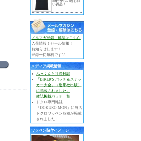
50円からの超お買
い得品！
メルマガ登録・解除はこちら
入荷情報！セール情報！
お知らせします！
登録一切無料です^^
メディア掲載情報
ふっくんと社長対談
「BIKER'S パッチ＆ステッ
カー大全」（造形社出版）
に掲載されました。
雑誌掲載パッチ一覧
ドクロ専門雑誌
「DOKURO-MON」に当店
ドクロワッペン各種が掲載
されました！
ワッペン貼付イメージ