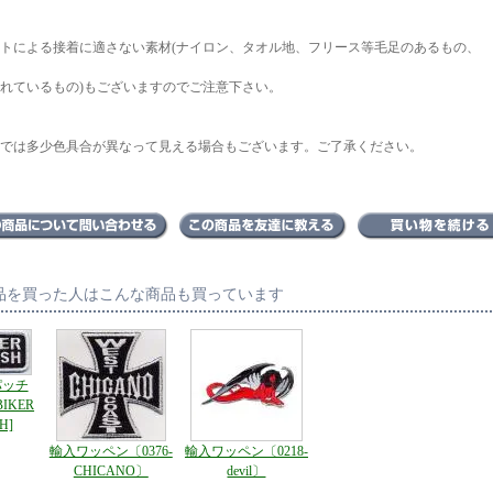
トによる接着に適さない素材(ナイロン、タオル地、フリース等毛足のあるもの、
れているもの)もございますのでご注意下さい。
では多少色具合が異なって見える場合もございます。ご了承ください。
品を買った人はこんな商品も買っています
パッチ
BIKER
H]
輸入ワッペン〔0376-
輸入ワッペン〔0218-
CHICANO〕
devil〕