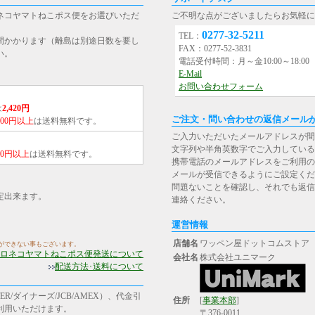
ネコヤマトねこポス便をお選びいただ
ご不明な点がございましたらお気軽に
0277-32-5211
TEL：
間かかります（離島は別途日数を要し
FAX：0277-52-3831
い。
電話受付時間：月～金10:00～18:0
E-Mail
お問い合わせフォーム
は
2,420円
ご注文・問い合わせの返信メール
,000円以上
は送料無料です。
ご入力いただいたメールアドレスが間
文字列や半角英数字でご入力している
000円以上
は送料無料です。
携帯電話のメールアドレスをご利用の場合は、[st
メールが受信できるようにご設定くだ
問題ないことを確認し、それでも返信
定出来ます。
連絡ください。
運営情報
店舗名
ワッペン屋ドットコムストア
ができない事もございます。
ロネコヤマトねこポス便発送について
会社名
株式会社ユニマーク
配送方法･送料について
R/ダイナーズ/JCB/AMEX）、代金引
住所
[
事業本部
]
ご利用いただけます。
〒376-0011