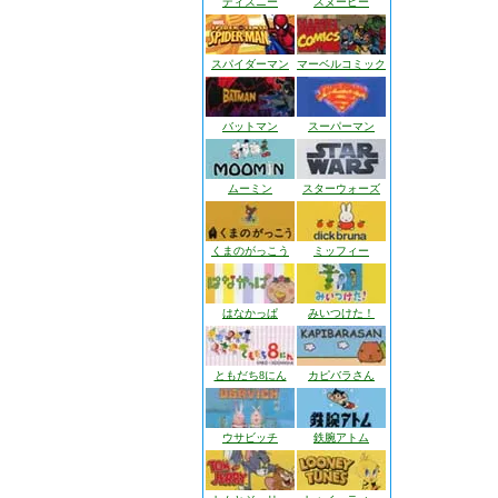
ディズニー
スヌーピー
スパイダーマン
マーベルコミック
バットマン
スーパーマン
ムーミン
スターウォーズ
くまのがっこう
ミッフィー
はなかっぱ
みいつけた！
ともだち8にん
カピバラさん
ウサビッチ
鉄腕アトム