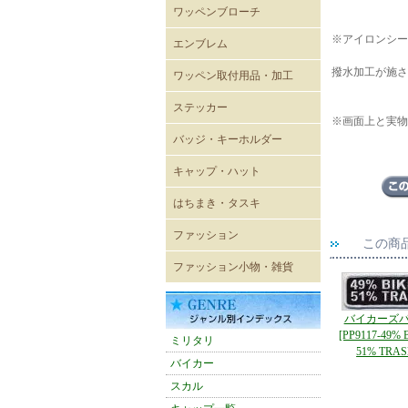
ワッペンブローチ
※アイロンシー
エンブレム
既成ワッペン エンブレム
撥水加工が施さ
ワッペン取付用品・加工
ステッカー
※画面上と実物
レーシングステッカー
バイカーステッカー
ミリタリーステッカー
ヴィンテージ風ステッカー
キャラクターステッカー
ボディーシール
ウォールステッカー
バッジ・キーホルダー
USA直輸入ピンバッジ
キーホルダー
ジッパープル
帽章
キーケース
パスケース
キャップ・ハット
キャップ
メッシュキャップ
ワイドキャップ
ワークキャップ
ハンチングキャップ
ハット
バイザー
ニットキャップ
ROTHCO キャップ
OTTOキャップ
Adidasアディダスキャップ
CHAMPION チャンピオン
CULTURE MART キャップ
FLEXFIT
FLEXFIT〔pique mesh〕
FLEXFIT〔PRO-BASEBALL
FLEXFIT〔210FITTED〕
はちまき・タスキ
キャップ
ON-FIELD SHAPE〕
はちまき 4×85cm
はちまき 4×110cm
はちまき 4×150ｃｍ
はちまき 4×200cm
腕章
タスキ
ファッション
この商
輸入Tシャツ
無地Tシャツ・タンクトップ
プリントTシャツ
シャツ
ポロシャツ
ベスト
トレーナー・パーカー
ウィンドブレーカー
ブルゾン
ジャンパー・コート
パンツ
ワークウェア
エプロン
バスローブ
シューズ
ファッション小物・雑貨
雑貨
ネックウォーマー
マグカップ
ミリタリーバッグ他
トートバッグ
バンダナ
タオル
防災グッズ
雑誌
アメリカン雑貨
スマホグッズ
バイカーズ
[PP9117-49% 
ミリタリ
51% TRAS
バイカー
スカル