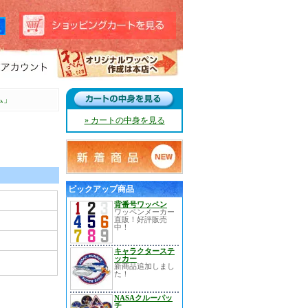
ム」
» カートの中身を見る
ピックアップ商品
背番号ワッペン
ワッペンメーカー
直販！好評販売
中！
キャラクターステ
ッカー
新商品追加しまし
た！
NASAクルーパッ
チ