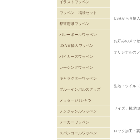
イラストワッペン
ワッペン 福袋セット
USAから直輸
都道府県ワッペン
バレーボールワッペン
お好みのメッセ
バレーボール
USA直輸入ワッペン
オリジナルのフ
ROTHCOミリタリーワッペ
ミリタリーワッペン
階級章ワッペン
テープタグ
スカルワッペン
バイカーワッペン
警察･消防ワッペン
徽章ワッペン
スラングワッペン
国旗ワッペン
アニマルワッペン
バラエティーワッペン
NASAクルーパッチ
バイカーズワッペン
ン
バイカーズパッチ 背中サ
バイカーズパッチ
バイカーズパッチ英文字
レーシングワッペン
イズ
キャラクターワッペン
生地：ツイル（
スヌーピー
ディズニー
ムーミン
くまのがっこう
ROAD RUNNER ワッペン
CLAY SMITH
FELIX
トムとジェリー
バットマン
スーパーマン
トゥイーティー
スターウォーズ
スパイダーマン
マーベル・コミック
RATFINK
ミッフィー
デッドベア
NHKはなかっぱ
ともだち8にん
カピバラさん
セサミストリート
NHKみいつけた
ウサビッチ
パラッパラッパー
鉄腕アトム
ハッピーツリーフレンズ
ガーフィールド
ブルーインパルスグッズ
メッセージTシャツ
サイズ：横/約10.
ノンジャンルワッペン
メーカーワッペン
HONDA
PEPSI
7UP
FACK MONSTER JAPAN
わっぺん屋.comワッペン
ロック加工・裏
スパンコールワッペン