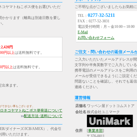
ネコヤマトねこポス便をお選びいただ
ご不明な点がございましたらお気軽に
0277-32-5211
TEL：
間かかります（離島は別途日数を要し
FAX：0277-52-3831
い。
電話受付時間：月～金10:00～18:0
E-Mail
お問い合わせフォーム
は
2,420円
ご注文・問い合わせの返信メール
,000円以上
は送料無料です。
ご入力いただいたメールアドレスが間
文字列や半角英数字でご入力している
000円以上
は送料無料です。
携帯電話のメールアドレスをご利用の場合は、[st
メールが受信できるようにご設定くだ
問題ないことを確認し、それでも返信
定出来ます。
連絡ください。
運営情報
店舗名
ワッペン屋ドットコムストア
ができない事もございます。
ロネコヤマトねこポス便発送について
会社名
株式会社ユニマーク
配送方法･送料について
R/ダイナーズ/JCB/AMEX）、代金引
住所
[
事業本部
]
ご利用いただけます。
〒376-0011