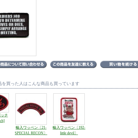
品を買った人はこんな商品も買っています
パッチ
ch]
輸入ワッペン〔21-
輸入ワッペン〔192-
SPECIAL RECON〕
little devil〕