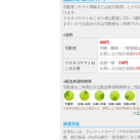
宅配便（ヤマト運輸または佐川急便）とクロ
けます。
クロネコヤマトねこポス便は配達に3日～1週
ます）のでお急ぎの方は宅配便をご利用下さ
●送料
880円
宅配便
沖縄・離島・一部地域
お買い上げ合計金額
11
クロネコヤマトね
全国一律
330円
こポス便
お買い上げ合計金額
3,
●配送希望時間帯
宅配便をご利用の方は配送希望時間帯をご指
※時間を指定された場合でも、事情により指定時間内に配達
ク
決済方法
お支払いは、クレジットカード（VISA/MASTE
換、銀行振込（PayPay銀行・楽天銀行）が