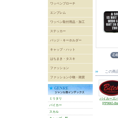
ワッペンブローチ
エンブレム
既成ワッペン エンブレム
ワッペン取付用品・加工
ステッカー
レーシングステッカー
バイカーステッカー
ミリタリーステッカー
ヴィンテージ風ステッカー
キャラクターステッカー
ボディーシール
ウォールステッカー
バッジ・キーホルダー
USA直輸入ピンバッジ
キーホルダー
ジッパープル
帽章
キーケース
パスケース
キャップ・ハット
キャップ
メッシュキャップ
ワイドキャップ
ワークキャップ
ハンチングキャップ
ハット
バイザー
ニットキャップ
ROTHCO キャップ
OTTOキャップ
Adidasアディダスキャップ
CHAMPION チャンピオン
CULTURE MART キャップ
FLEXFIT
FLEXFIT〔pique mesh〕
FLEXFIT〔PRO-BASEBALL
FLEXFIT〔210FITTED〕
はちまき・タスキ
キャップ
ON-FIELD SHAPE〕
はちまき 4×85cm
はちまき 4×110cm
はちまき 4×150ｃｍ
はちまき 4×200cm
腕章
タスキ
ファッション
この商
輸入Tシャツ
無地Tシャツ・タンクトップ
プリントTシャツ
シャツ
ポロシャツ
ベスト
トレーナー・パーカー
ウィンドブレーカー
ブルゾン
ジャンパー・コート
パンツ
ワークウェア
エプロン
バスローブ
シューズ
ファッション小物・雑貨
雑貨
ネックウォーマー
マグカップ
ミリタリーバッグ他
トートバッグ
バンダナ
タオル
防災グッズ
雑誌
アメリカン雑貨
スマホグッズ
ミリタリ
バイカーズ
[PP9065-Bit
バイカー
スカル