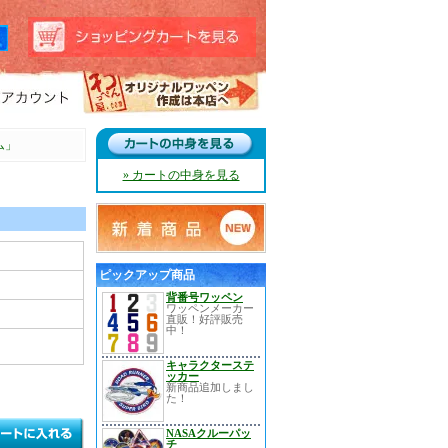
ム」
» カートの中身を見る
ピックアップ商品
背番号ワッペン
ワッペンメーカー
直販！好評販売
中！
キャラクターステ
ッカー
新商品追加しまし
た！
NASAクルーパッ
チ