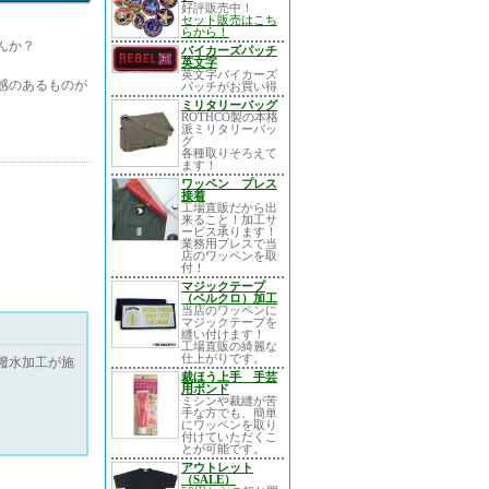
好評販売中！
セット販売はこち
らから！
んか？
バイカーズパッチ
英文字
英文字バイカーズ
感のあるものが
パッチがお買い得
ミリタリーバッグ
ROTHCO製の本格
派ミリタリーバッ
グ
各種取りそろえて
ます！
ワッペン プレス
接着
工場直販だから出
来ること！加工サ
ービス承ります！
業務用プレスで当
店のワッペンを取
付！
マジックテープ
（ベルクロ）加工
当店のワッペンに
マジックテープを
縫い付けます！
工場直販の綺麗な
仕上がりです。
撥水加工が施
裁ほう上手 手芸
用ボンド
ミシンや裁縫が苦
手な方でも、簡単
にワッペンを取り
付けていただくこ
とが可能です。
アウトレット
（SALE）