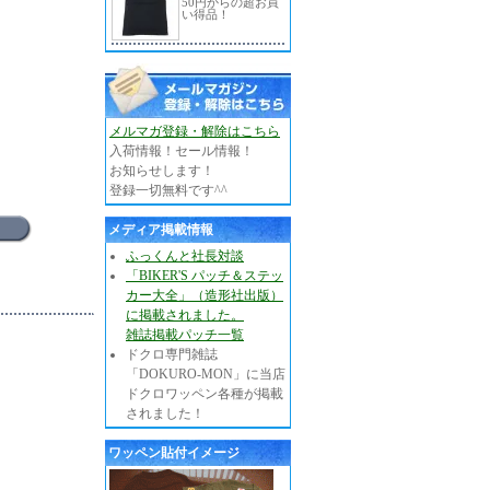
50円からの超お買
い得品！
メルマガ登録・解除はこちら
入荷情報！セール情報！
お知らせします！
登録一切無料です^^
メディア掲載情報
ふっくんと社長対談
「BIKER'S パッチ＆ステッ
カー大全」（造形社出版）
に掲載されました。
雑誌掲載パッチ一覧
ドクロ専門雑誌
「DOKURO-MON」に当店
ドクロワッペン各種が掲載
されました！
ワッペン貼付イメージ