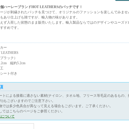
舗ハーレーブランドHOT LEATHERSのパッチです！
ージが刺繍されたパッチを見つけて、オリジナルのファッションを楽しんでみませ
もあり仕上げも雑ですが、輸入物の味があります。
えず入荷した状態のまま販売いたします。輸入製品ならではのデザインやユーズド
すすめです。
カー
LEATHERS
ブラック）
2cm 縦約5.2cm
工
シート付き
項
ートによる接着に適さない素材(ナイロン、タオル地、フリース等毛足のあるもの、
の)もございますのでご注意下さい。
物では多少色具合が異なって見える場合もございます。ご了承ください。
してはこちらのページをご参照ください。
送について