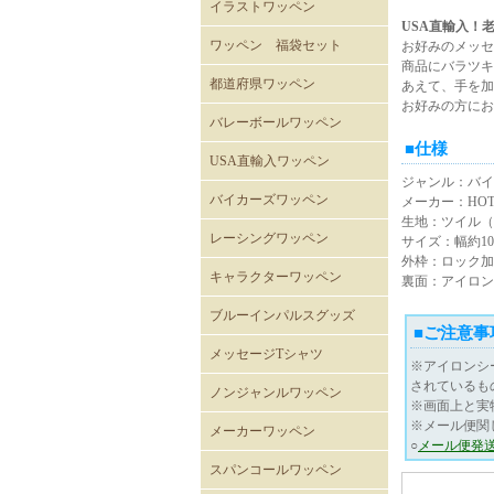
イラストワッペン
USA直輸入！老
ワッペン 福袋セット
お好みのメッセ
商品にバラツキ
都道府県ワッペン
あえて、手を加
お好みの方にお
バレーボールワッペン
■仕様
バレーボール
USA直輸入ワッペン
ジャンル：バイ
ROTHCOミリタリーワッペ
ミリタリーワッペン
階級章ワッペン
テープタグ
スカルワッペン
バイカーワッペン
警察･消防ワッペン
徽章ワッペン
スラングワッペン
国旗ワッペン
アニマルワッペン
バラエティーワッペン
NASAクルーパッチ
バイカーズワッペン
メーカー：HOT 
ン
生地：ツイル（
バイカーズパッチ 背中サ
バイカーズパッチ
バイカーズパッチ英文字
レーシングワッペン
サイズ：幅約10.
イズ
外枠：ロック加
キャラクターワッペン
裏面：アイロン
スヌーピー
ディズニー
ムーミン
くまのがっこう
ROAD RUNNER ワッペン
CLAY SMITH
FELIX
トムとジェリー
バットマン
スーパーマン
トゥイーティー
スターウォーズ
スパイダーマン
マーベル・コミック
RATFINK
ミッフィー
デッドベア
NHKはなかっぱ
ともだち8にん
カピバラさん
セサミストリート
NHKみいつけた
ウサビッチ
パラッパラッパー
鉄腕アトム
ハッピーツリーフレンズ
ガーフィールド
ブルーインパルスグッズ
■ご注意事
メッセージTシャツ
※アイロンシ
されているも
ノンジャンルワッペン
※画面上と実
※メール便関
メーカーワッペン
○
メール便発
HONDA
PEPSI
7UP
FACK MONSTER JAPAN
わっぺん屋.comワッペン
スパンコールワッペン