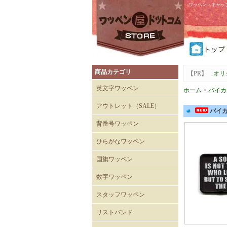
ワッペン・キャッ
商品カテゴリ
【PR】
オリ
英文字ワッペン
ホーム
>
バイカ
アウトレット（SALE）
バイカー
Tシャツ
キャップ
背番号ワッペン
ひらがなワッペン
国旗ワッペン
数字ワッペン
スタッフワッペン
SECURITYワッペン
STAFFワッペン
スタッフチームワッペン
運送・自動車ワッペン
飲食関係ワッペン
整備・メンテナンスワッペ
清掃関係ワッペン
スーパーマーケットワッペ
リストバンド
ン
ン
刺繍入りリストバンド
無地 Mタイプ（日本製）