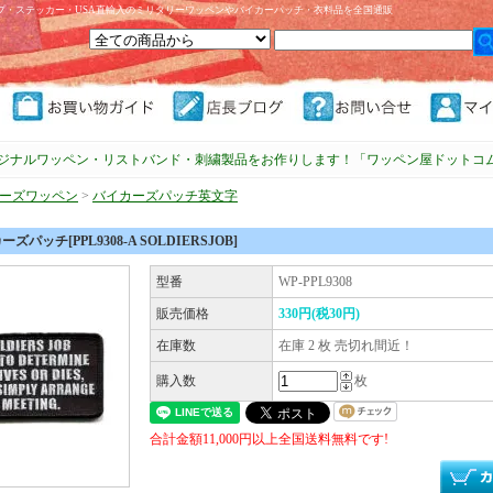
プ・ステッカー・USA直輸入のミリタリーワッペンやバイカーパッチ・衣料品を全国通販
ジナルワッペン・リストバンド・刺繍製品をお作りします！「ワッペン屋ドットコ
ーズワッペン
>
バイカーズパッチ英文字
ズパッチ[PPL9308-A SOLDIERSJOB]
型番
WP-PPL9308
販売価格
330円(税30円)
在庫数
在庫 2 枚 売切れ間近！
購入数
枚
合計金額11,000円以上全国送料無料です!