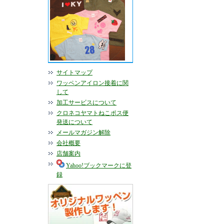
サイトマップ
ワッペンアイロン接着に関
して
加工サービスについて
クロネコヤマトねこポス便
発送について
メールマガジン解除
会社概要
店舗案内
Yahoo!ブックマークに登
録