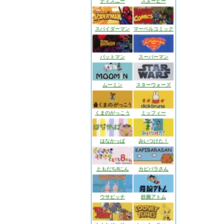
ディズニー
スヌーピー
スパイダーマン
マーベルコミック
バットマン
スーパーマン
ムーミン
スターウォーズ
くまのがっこう
ミッフィー
はなかっぱ
みいつけた！
ともだち8にん
カピバラさん
ウサビッチ
鉄腕アトム