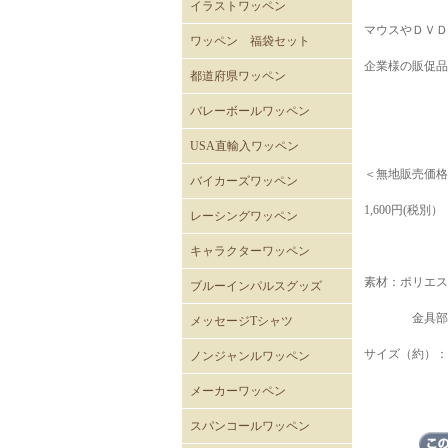
イラストワッペン
マウスやＤＶＤ
ワッペン 福袋セット
企業様の販促品
都道府県ワッペン
バレーボールワッペン
バレーボール
USA直輸入ワッペン
ROTHCOミリタリーワッペ
ミリタリーワッペン
階級章ワッペン
テープタグ
スカルワッペン
バイカーワッペン
警察･消防ワッペン
徽章ワッペン
スラングワッペン
国旗ワッペン
アニマルワッペン
バラエティーワッペン
NASAクルーパッチ
＜無地販売価格
バイカーズワッペン
ン
バイカーズパッチ 背中サ
バイカーズパッチ
バイカーズパッチ英文字
1,600円(税別）
レーシングワッペン
イズ
キャラクターワッペン
スヌーピー
ディズニー
ムーミン
くまのがっこう
ROAD RUNNER ワッペン
CLAY SMITH
FELIX
トムとジェリー
バットマン
スーパーマン
トゥイーティー
スターウォーズ
スパイダーマン
マーベル・コミック
RATFINK
ミッフィー
デッドベア
NHKはなかっぱ
ともだち8にん
カピバラさん
セサミストリート
NHKみいつけた
ウサビッチ
パラッパラッパー
鉄腕アトム
ハッピーツリーフレンズ
ガーフィールド
素材：ポリエス
ブルーインパルスグッズ
金具部：プ
メッセージTシャツ
サイズ（約）：横幅
ノンジャンルワッペン
メーカーワッペン
HONDA
PEPSI
7UP
FACK MONSTER JAPAN
わっぺん屋.comワッペン
スパンコールワッペン