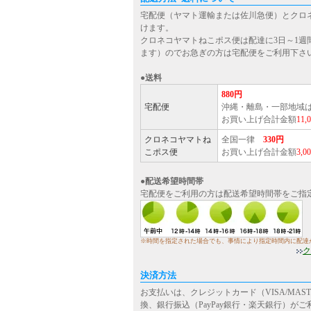
宅配便（ヤマト運輸または佐川急便）とクロ
けます。
クロネコヤマトねこポス便は配達に3日～1週
ます）のでお急ぎの方は宅配便をご利用下さ
●送料
880円
宅配便
沖縄・離島・一部地域
お買い上げ合計金額
11
クロネコヤマトね
全国一律
330円
こポス便
お買い上げ合計金額
3,
●配送希望時間帯
宅配便をご利用の方は配送希望時間帯をご指
※時間を指定された場合でも、事情により指定時間内に配達
ク
決済方法
お支払いは、クレジットカード（VISA/MASTE
換、銀行振込（PayPay銀行・楽天銀行）が