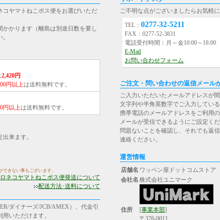
ネコヤマトねこポス便をお選びいただ
ご不明な点がございましたらお気軽に
0277-32-5211
TEL：
間かかります（離島は別途日数を要し
FAX：0277-52-3831
い。
電話受付時間：月～金10:00～18:0
E-Mail
お問い合わせフォーム
は
2,420円
ご注文・問い合わせの返信メール
,000円以上
は送料無料です。
ご入力いただいたメールアドレスが間
文字列や半角英数字でご入力している
000円以上
は送料無料です。
携帯電話のメールアドレスをご利用の場合は、[st
メールが受信できるようにご設定くだ
問題ないことを確認し、それでも返信
定出来ます。
連絡ください。
運営情報
店舗名
ワッペン屋ドットコムストア
ができない事もございます。
ロネコヤマトねこポス便発送について
会社名
株式会社ユニマーク
配送方法･送料について
R/ダイナーズ/JCB/AMEX）、代金引
住所
[
事業本部
]
ご利用いただけます。
〒376-0011