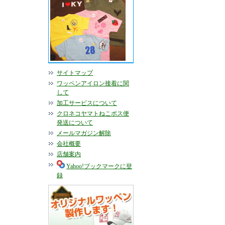
サイトマップ
ワッペンアイロン接着に関
して
加工サービスについて
クロネコヤマトねこポス便
発送について
メールマガジン解除
会社概要
店舗案内
Yahoo!ブックマークに登
録