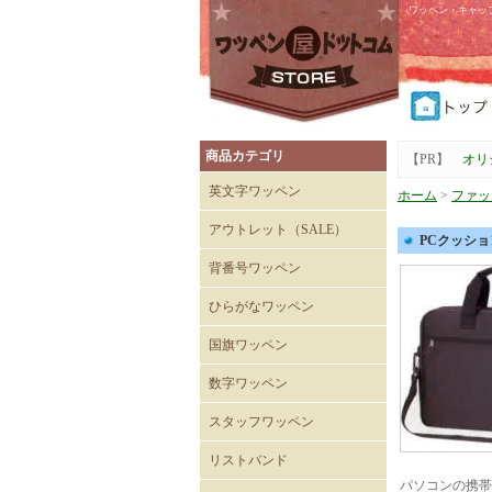
ワッペン・キャッ
商品カテゴリ
【PR】
オリ
英文字ワッペン
ホーム
>
ファッ
アウトレット（SALE）
PCクッシ
Tシャツ
キャップ
背番号ワッペン
ひらがなワッペン
国旗ワッペン
数字ワッペン
スタッフワッペン
SECURITYワッペン
STAFFワッペン
スタッフチームワッペン
運送・自動車ワッペン
飲食関係ワッペン
整備・メンテナンスワッペ
清掃関係ワッペン
スーパーマーケットワッペ
リストバンド
ン
ン
パソコンの携帯
刺繍入りリストバンド
無地 Mタイプ（日本製）