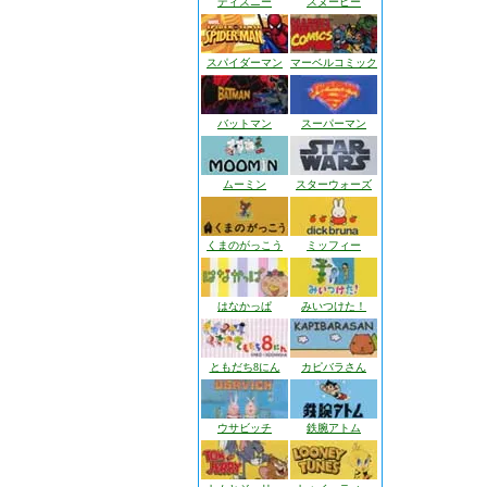
ディズニー
スヌーピー
スパイダーマン
マーベルコミック
バットマン
スーパーマン
ムーミン
スターウォーズ
くまのがっこう
ミッフィー
はなかっぱ
みいつけた！
ともだち8にん
カピバラさん
ウサビッチ
鉄腕アトム