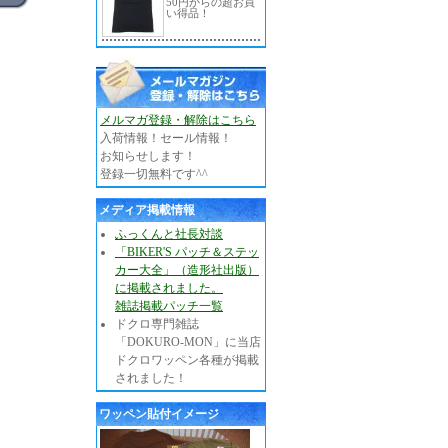
50円からの超お買
い得品！
メルマガ登録・解除はこちら
入荷情報！セール情報！
お知らせします！
登録一切無料です^^
メディア掲載情報
ふっくんと社長対談
「BIKER'S パッチ＆ステッ
カー大全」（造形社出版）
に掲載されました。
雑誌掲載パッチ一覧
ドクロ専門雑誌
「DOKURO-MON」に当店
ドクロワッペン各種が掲載
されました！
ワッペン貼付イメージ