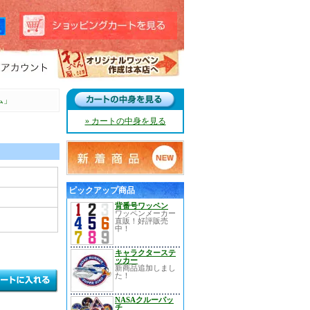
ム」
» カートの中身を見る
ピックアップ商品
背番号ワッペン
ワッペンメーカー
直販！好評販売
中！
キャラクターステ
ッカー
新商品追加しまし
た！
NASAクルーパッ
チ