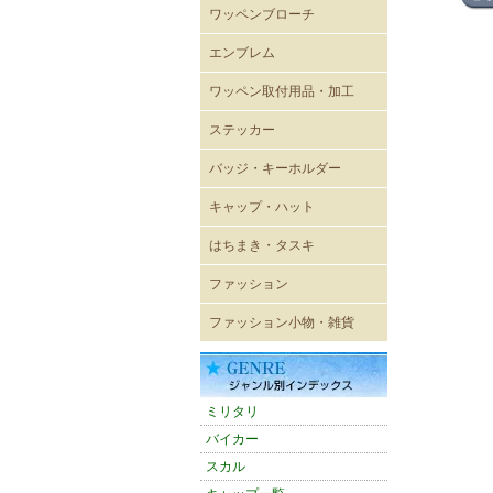
ワッペンブローチ
エンブレム
既成ワッペン エンブレム
ワッペン取付用品・加工
ステッカー
レーシングステッカー
バイカーステッカー
ミリタリーステッカー
ヴィンテージ風ステッカー
キャラクターステッカー
ボディーシール
ウォールステッカー
バッジ・キーホルダー
USA直輸入ピンバッジ
キーホルダー
ジッパープル
帽章
キーケース
パスケース
キャップ・ハット
キャップ
メッシュキャップ
ワイドキャップ
ワークキャップ
ハンチングキャップ
ハット
バイザー
ニットキャップ
ROTHCO キャップ
OTTOキャップ
Adidasアディダスキャップ
CHAMPION チャンピオン
CULTURE MART キャップ
FLEXFIT
FLEXFIT〔pique mesh〕
FLEXFIT〔PRO-BASEBALL
FLEXFIT〔210FITTED〕
はちまき・タスキ
キャップ
ON-FIELD SHAPE〕
はちまき 4×85cm
はちまき 4×110cm
はちまき 4×150ｃｍ
はちまき 4×200cm
腕章
タスキ
ファッション
輸入Tシャツ
無地Tシャツ・タンクトップ
プリントTシャツ
シャツ
ポロシャツ
ベスト
トレーナー・パーカー
ウィンドブレーカー
ブルゾン
ジャンパー・コート
パンツ
ワークウェア
エプロン
バスローブ
シューズ
ファッション小物・雑貨
雑貨
ネックウォーマー
マグカップ
ミリタリーバッグ他
トートバッグ
バンダナ
タオル
防災グッズ
雑誌
アメリカン雑貨
スマホグッズ
ミリタリ
バイカー
スカル