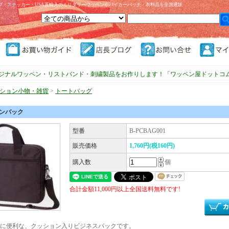
プ・ステッカー・USA直輸入のミリタリーワッペンやバイカーパッチ・衣料品を全国通販
ジナルワッペン・リストバンド・刺繍製品をお作りします！「ワッペン屋ドットコ
ション小物・雑貨
>
トートバッグ
ョンバック
型番
B-PCBAG001
販売価格
1,760円(税160円)
購入数
個
合計金額11,000円以上全国送料無料です!
に便利な、クッション入りビジネスバックです。