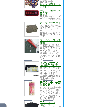
好評販売中！
セット販売はこち
らから！
バイカーズパッチ
英文字
英文字バイカーズ
パッチがお買い得
ミリタリーバッグ
ROTHCO製の本格
派ミリタリーバッ
グ
各種取りそろえて
ます！
ワッペン プレス
接着
工場直販だから出
来ること！加工サ
ービス承ります！
業務用プレスで当
店のワッペンを取
付！
マジックテープ
（ベルクロ）加工
当店のワッペンに
マジックテープを
縫い付けます！
工場直販の綺麗な
仕上がりです。
裁ほう上手 手芸
用ボンド
ミシンや裁縫が苦
手な方でも、簡単
にワッペンを取り
付けていただくこ
とが可能です。
アウトレット
（SALE）