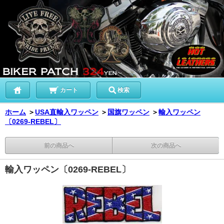
カート
検索
ホーム
＞
USA直輸入ワッペン
＞
国旗ワッペン
＞
輸入ワッペン
〔0269-REBEL〕
前の商品へ
次の商品へ
輸入ワッペン〔0269-REBEL〕