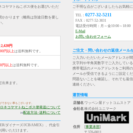
ネコヤマトねこポス便をお選びいただ
ご不明な点がございましたらお気軽に
0277-32-5211
TEL：
間かかります（離島は別途日数を要し
FAX：0277-52-3831
い。
電話受付時間：月～金10:00～18:0
E-Mail
お問い合わせフォーム
は
2,420円
ご注文・問い合わせの返信メール
,000円以上
は送料無料です。
ご入力いただいたメールアドレスが間
文字列や半角英数字でご入力している
000円以上
は送料無料です。
携帯電話のメールアドレスをご利用の場合は、[st
メールが受信できるようにご設定くだ
問題ないことを確認し、それでも返信
定出来ます。
連絡ください。
運営情報
店舗名
ワッペン屋ドットコムストア
ができない事もございます。
ロネコヤマトねこポス便発送について
会社名
株式会社ユニマーク
配送方法･送料について
R/ダイナーズ/JCB/AMEX）、代金引
住所
[
事業本部
]
ご利用いただけます。
〒376-0011