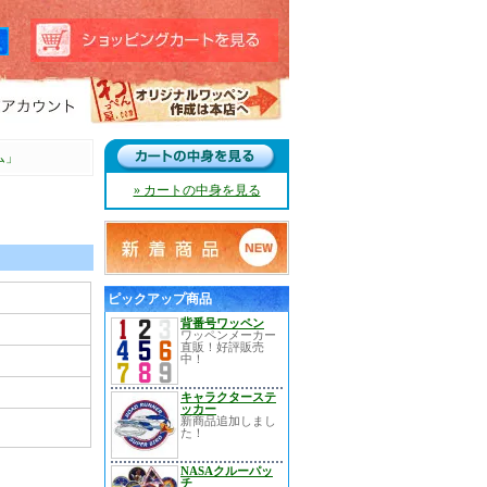
ム」
» カートの中身を見る
ピックアップ商品
背番号ワッペン
ワッペンメーカー
直販！好評販売
中！
キャラクターステ
ッカー
新商品追加しまし
た！
NASAクルーパッ
チ