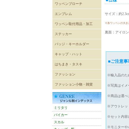
ワッペンブローチ
エンブレム
サイズ：約2.3
既成ワッペン エンブレム
※各ワッペンの大き
ワッペン取付用品・加工
裏面：アイロン
ステッカー
レーシングステッカー
バイカーステッカー
ミリタリーステッカー
ヴィンテージ風ステッカー
キャラクターステッカー
ボディーシール
ウォールステッカー
バッジ・キーホルダー
USA直輸入ピンバッジ
キーホルダー
ジッパープル
帽章
キーケース
パスケース
キャップ・ハット
■ご注意事
キャップ
メッシュキャップ
ワイドキャップ
ワークキャップ
ハンチングキャップ
ハット
バイザー
ニットキャップ
ROTHCO キャップ
OTTOキャップ
Adidasアディダスキャップ
CHAMPION チャンピオン
CULTURE MART キャップ
FLEXFIT
FLEXFIT〔pique mesh〕
FLEXFIT〔PRO-BASEBALL
FLEXFIT〔210FITTED〕
はちまき・タスキ
キャップ
ON-FIELD SHAPE〕
はちまき 4×85cm
はちまき 4×110cm
はちまき 4×150ｃｍ
はちまき 4×200cm
腕章
タスキ
ファッション
※輸入品のた
輸入Tシャツ
無地Tシャツ・タンクトップ
プリントTシャツ
シャツ
ポロシャツ
ベスト
トレーナー・パーカー
ウィンドブレーカー
ブルゾン
ジャンパー・コート
パンツ
ワークウェア
エプロン
バスローブ
シューズ
ファッション小物・雑貨
※写真はイメ
雑貨
ネックウォーマー
マグカップ
ミリタリーバッグ他
トートバッグ
バンダナ
タオル
防災グッズ
雑誌
アメリカン雑貨
スマホグッズ
※商品は選べ
※アウトレッ
ミリタリ
バイカー
※セット内容
スカル
※モニターや