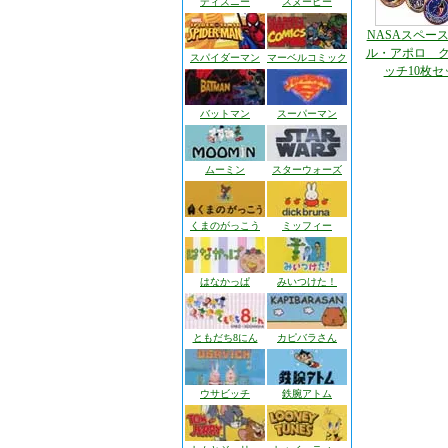
ディズニー
スヌーピー
NASAスペー
ル・アポロ 
スパイダーマン
マーベルコミック
ッチ10枚セ
バットマン
スーパーマン
ムーミン
スターウォーズ
くまのがっこう
ミッフィー
はなかっぱ
みいつけた！
ともだち8にん
カピバラさん
ウサビッチ
鉄腕アトム