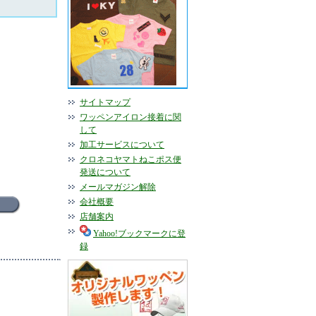
サイトマップ
ワッペンアイロン接着に関
して
加工サービスについて
クロネコヤマトねこポス便
発送について
メールマガジン解除
会社概要
店舗案内
Yahoo!ブックマークに登
録