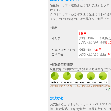
宅配便（ヤマト運輸または佐川急便）とクロ
けます。
クロネコヤマトねこポス便は配達に3日～1週
ます）のでお急ぎの方は宅配便をご利用下さ
●送料
880円
宅配便
沖縄・離島・一部地域
お買い上げ合計金額
11
クロネコヤマトね
全国一律
330円
こポス便
お買い上げ合計金額
3,
●配送希望時間帯
宅配便をご利用の方は配送希望時間帯をご指
※時間を指定された場合でも、事情により指定時間内に配達
ク
決済方法
お支払いは、クレジットカード（VISA/MASTE
換、銀行振込（PayPay銀行・楽天銀行）が