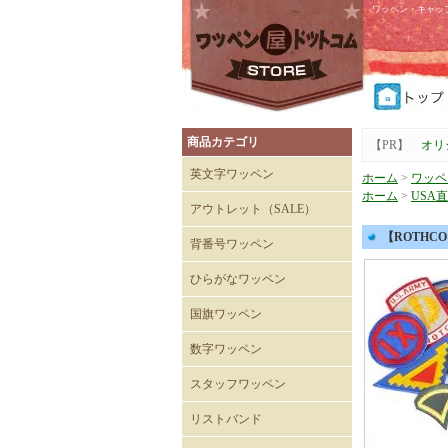
ワッペン・キャッ
商品カテゴリ
【PR】
オリ
英文字ワッペン
ホーム
>
ワッペ
ホーム
>
USA
アウトレット（SALE）
Tシャツ
キャップ
【ROTHC
背番号ワッペン
ひらがなワッペン
国旗ワッペン
数字ワッペン
スタッフワッペン
SECURITYワッペン
STAFFワッペン
スタッフチームワッペン
運送・自動車ワッペン
飲食関係ワッペン
整備・メンテナンスワッペ
清掃関係ワッペン
スーパーマーケットワッペ
リストバンド
ン
ン
刺繍入りリストバンド
無地 Mタイプ（日本製）