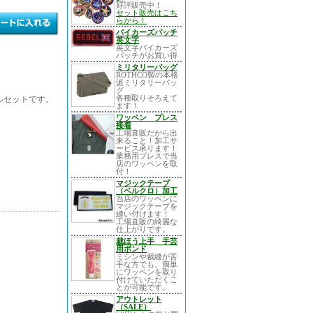
好評販売中！
セット販売はこち
らから！
バイカーズパッチ
英文字
英文字バイカーズ
パッチがお買い得
ミリタリーバッグ
ROTHCO製の本格
派ミリタリーバッ
グ
各種取りそろえて
ャルセットです。
ます！
ワッペン プレス
接着
工場直販だから出
来ること！加工サ
ービス承ります！
業務用プレスで当
店のワッペンを取
付！
マジックテープ
（ベルクロ）加工
当店のワッペンに
マジックテープを
縫い付けます！
工場直販の綺麗な
仕上がりです。
裁ほう上手 手芸
用ボンド
ミシンや裁縫が苦
手な方でも、簡単
にワッペンを取り
付けていただくこ
とが可能です。
アウトレット
（SALE）