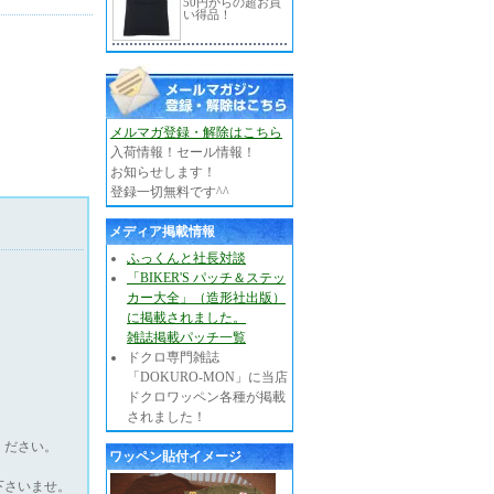
50円からの超お買
い得品！
メルマガ登録・解除はこちら
入荷情報！セール情報！
お知らせします！
登録一切無料です^^
メディア掲載情報
ふっくんと社長対談
「BIKER'S パッチ＆ステッ
カー大全」（造形社出版）
に掲載されました。
雑誌掲載パッチ一覧
ドクロ専門雑誌
「DOKURO-MON」に当店
ドクロワッペン各種が掲載
されました！
ください。
ワッペン貼付イメージ
下さいませ。