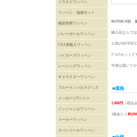
イラストワッペン
ワッペン 福袋セット
ROTHCO社 
都道府県ワッペン
輸入品ならでは
バレーボールワッペン
バレーボール
人気のROTHC
USA直輸入ワッペン
ROTHCOミリタリーワッペ
ミリタリーワッペン
階級章ワッペン
テープタグ
スカルワッペン
バイカーワッペン
警察･消防ワッペン
徽章ワッペン
スラングワッペン
国旗ワッペン
アニマルワッペン
バラエティーワッペン
NASAクルーパッチ
2つのセットど
バイカーズワッペン
ン
バイカーズパッチ 背中サ
バイカーズパッチ
バイカーズパッチ英文字
中身は届いてか
レーシングワッペン
イズ
キャラクターワッペン
スヌーピー
ディズニー
ムーミン
くまのがっこう
ROAD RUNNER ワッペン
CLAY SMITH
FELIX
トムとジェリー
バットマン
スーパーマン
トゥイーティー
スターウォーズ
スパイダーマン
マーベル・コミック
RATFINK
ミッフィー
デッドベア
NHKはなかっぱ
ともだち8にん
カピバラさん
セサミストリート
NHKみいつけた
ウサビッチ
パラッパラッパー
鉄腕アトム
ハッピーツリーフレンズ
ガーフィールド
ブルーインパルスグッズ
■価格
メッセージTシャツ
1,000円
（税込
ノンジャンルワッペン
1枚あたり
約10
メーカーワッペン
HONDA
PEPSI
7UP
FACK MONSTER JAPAN
わっぺん屋.comワッペン
スパンコールワッペン
■仕様