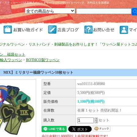
プ・ステッカー・USA直輸入のミリタリーワッペンやバイカーパッチ・衣料品を全国通販
ジナルワッペン・リストバンド・刺繍製品をお作りします！「ワッペン屋ドットコ
ン 福袋セット
直輸入ワッペン
>
ROTHCO製ワッペン
O MIX】ミリタリー福袋ワッペン10枚セット
型番
wa101111-838980
定価
5,500円(税500円)
販売価格
1,100円(税100円)
在庫数
在庫 1 セット 売切れ間近！
購入数
セット
合計金額11,000円以上全国送料無料です!