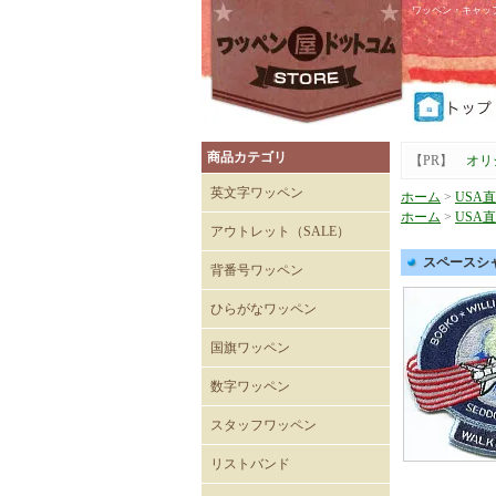
ワッペン・キャッ
商品カテゴリ
【PR】
オリ
英文字ワッペン
ホーム
>
USA
ホーム
>
USA
アウトレット（SALE）
Tシャツ
キャップ
スペースシャ
背番号ワッペン
ひらがなワッペン
国旗ワッペン
数字ワッペン
スタッフワッペン
SECURITYワッペン
STAFFワッペン
スタッフチームワッペン
運送・自動車ワッペン
飲食関係ワッペン
整備・メンテナンスワッペ
清掃関係ワッペン
スーパーマーケットワッペ
リストバンド
ン
ン
刺繍入りリストバンド
無地 Mタイプ（日本製）