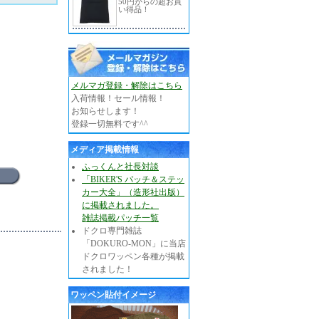
50円からの超お買
い得品！
メルマガ登録・解除はこちら
入荷情報！セール情報！
お知らせします！
登録一切無料です^^
メディア掲載情報
ふっくんと社長対談
「BIKER'S パッチ＆ステッ
カー大全」（造形社出版）
に掲載されました。
雑誌掲載パッチ一覧
ドクロ専門雑誌
「DOKURO-MON」に当店
ドクロワッペン各種が掲載
されました！
ワッペン貼付イメージ