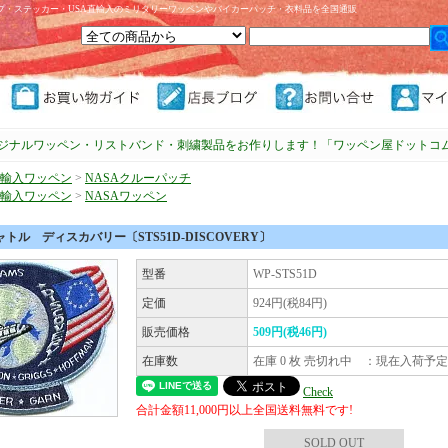
プ・ステッカー・USA直輸入のミリタリーワッペンやバイカーパッチ・衣料品を全国通販
ジナルワッペン・リストバンド・刺繍製品をお作りします！「ワッペン屋ドットコ
直輸入ワッペン
>
NASAクルーパッチ
直輸入ワッペン
>
NASAワッペン
トル ディスカバリー〔STS51D-DISCOVERY〕
型番
WP-STS51D
定価
924円(税84円)
販売価格
509円(税46円)
在庫数
在庫 0 枚 売切れ中 ：現在入荷予
Check
合計金額11,000円以上全国送料無料です!
SOLD OUT