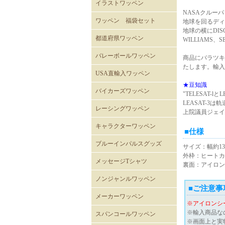
イラストワッペン
NASAクルー
ワッペン 福袋セット
地球を回るディ
地球の横にDI
都道府県ワッペン
WILLIAMS、
バレーボールワッペン
商品にバラツキ
たします。輸入
バレーボール
USA直輸入ワッペン
★豆知識
ROTHCOミリタリーワッペ
ミリタリーワッペン
階級章ワッペン
テープタグ
スカルワッペン
バイカーワッペン
警察･消防ワッペン
徽章ワッペン
スラングワッペン
国旗ワッペン
アニマルワッペン
バラエティーワッペン
NASAクルーパッチ
バイカーズワッペン
"TELESAT
ン
LEASAT-3
バイカーズパッチ 背中サ
バイカーズパッチ
バイカーズパッチ英文字
レーシングワッペン
上院議員ジェイ
イズ
キャラクターワッペン
■仕様
スヌーピー
ディズニー
ムーミン
くまのがっこう
ROAD RUNNER ワッペン
CLAY SMITH
FELIX
トムとジェリー
バットマン
スーパーマン
トゥイーティー
スターウォーズ
スパイダーマン
マーベル・コミック
RATFINK
ミッフィー
デッドベア
NHKはなかっぱ
ともだち8にん
カピバラさん
セサミストリート
NHKみいつけた
ウサビッチ
パラッパラッパー
鉄腕アトム
ハッピーツリーフレンズ
ガーフィールド
ブルーインパルスグッズ
サイズ：幅約13.
外枠：ヒートカ
メッセージTシャツ
裏面：アイロン
ノンジャンルワッペン
■ご注意事
メーカーワッペン
※アイロンシ
HONDA
PEPSI
7UP
FACK MONSTER JAPAN
わっぺん屋.comワッペン
※輸入商品な
スパンコールワッペン
※画面上と実