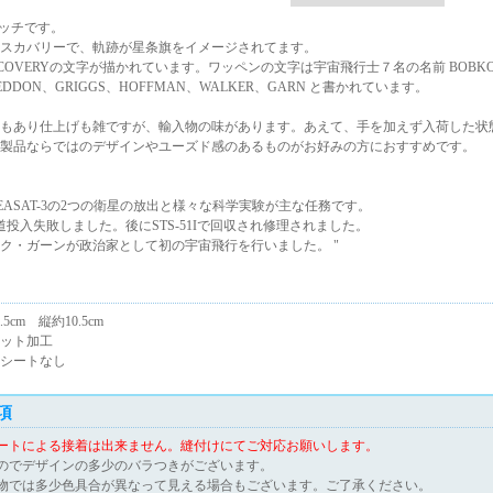
パッチです。
スカバリーで、軌跡が星条旗をイメージされてます。
SCOVERYの文字が描かれています。ワッペンの文字は宇宙飛行士７名の名前 BOBK
SEDDON、GRIGGS、HOFFMAN、WALKER、GARN と書かれています。
もあり仕上げも雑ですが、輸入物の味があります。あえて、手を加えず入荷した状
製品ならではのデザインやユーズド感のあるものがお好みの方におすすめです。
-lとLEASAT-3の2つの衛星の放出と様々な科学実験が主な任務です。
は軌道投入失敗しました。後にSTS-51Iで回収され修理されました。
ク・ガーンが政治家として初の宇宙飛行を行いました。 "
5cm 縦約10.5cm
ット加工
シートなし
項
ートによる接着は出来ません。縫付けにてご対応お願いします。
のでデザインの多少のバラつきがございます。
物では多少色具合が異なって見える場合もございます。ご了承ください。