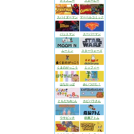
ディズニー
スヌーピー
スパイダーマン
マーベルコミック
バットマン
スーパーマン
ムーミン
スターウォーズ
くまのがっこう
ミッフィー
はなかっぱ
みいつけた！
ともだち8にん
カピバラさん
ウサビッチ
鉄腕アトム