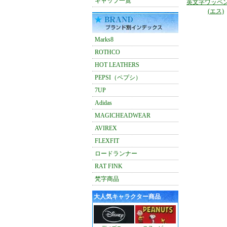
キャップ一覧
英文字ワッペ
(エス)
Marks8
ROTHCO
HOT LEATHERS
PEPSI（ペプシ）
7UP
Adidas
MAGICHEADWEAR
AVIREX
FLEXFIT
ロードランナー
RAT FINK
梵字商品
大人気キャラクター商品