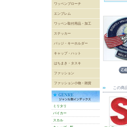
ワッペンブローチ
エンブレム
既成ワッペン エンブレム
ワッペン取付用品・加工
ステッカー
レーシングステッカー
バイカーステッカー
ミリタリーステッカー
ヴィンテージ風ステッカー
キャラクターステッカー
ボディーシール
ウォールステッカー
バッジ・キーホルダー
USA直輸入ピンバッジ
キーホルダー
ジッパープル
帽章
キーケース
パスケース
キャップ・ハット
キャップ
メッシュキャップ
ワイドキャップ
ワークキャップ
ハンチングキャップ
ハット
バイザー
ニットキャップ
ROTHCO キャップ
OTTOキャップ
Adidasアディダスキャップ
CHAMPION チャンピオン
CULTURE MART キャップ
FLEXFIT
FLEXFIT〔pique mesh〕
FLEXFIT〔PRO-BASEBALL
FLEXFIT〔210FITTED〕
はちまき・タスキ
キャップ
ON-FIELD SHAPE〕
はちまき 4×85cm
はちまき 4×110cm
はちまき 4×150ｃｍ
はちまき 4×200cm
腕章
タスキ
ファッション
輸入Tシャツ
無地Tシャツ・タンクトップ
プリントTシャツ
シャツ
ポロシャツ
ベスト
トレーナー・パーカー
ウィンドブレーカー
ブルゾン
ジャンパー・コート
パンツ
ワークウェア
エプロン
バスローブ
シューズ
ファッション小物・雑貨
この商
雑貨
ネックウォーマー
マグカップ
ミリタリーバッグ他
トートバッグ
バンダナ
タオル
防災グッズ
雑誌
アメリカン雑貨
スマホグッズ
ミリタリ
バイカー
スカル