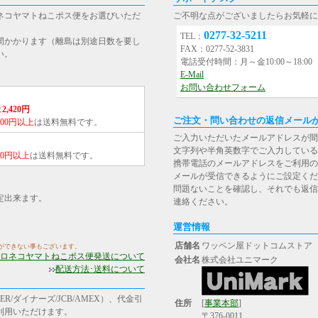
ネコヤマトねこポス便をお選びいただ
ご不明な点がございましたらお気軽に
0277-32-5211
TEL：
間かかります（離島は別途日数を要し
FAX：0277-52-3831
い。
電話受付時間：月～金10:00～18:0
E-Mail
お問い合わせフォーム
は
2,420円
ご注文・問い合わせの返信メール
,000円以上
は送料無料です。
ご入力いただいたメールアドレスが間
文字列や半角英数字でご入力している
000円以上
は送料無料です。
携帯電話のメールアドレスをご利用の場合は、[st
メールが受信できるようにご設定くだ
問題ないことを確認し、それでも返信
定出来ます。
連絡ください。
運営情報
店舗名
ワッペン屋ドットコムストア
ができない事もございます。
ロネコヤマトねこポス便発送について
会社名
株式会社ユニマーク
配送方法･送料について
R/ダイナーズ/JCB/AMEX）、代金引
住所
[
事業本部
]
ご利用いただけます。
〒376-0011