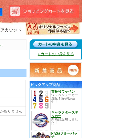
ム」
» カートの中身を見る
ピックアップ商品
背番号ワッペン
ワッペンメーカー
直販！好評販売
中！
定がありません
キャラクターステ
ッカー
新商品追加しまし
た！
NASAクルーパッ
チ