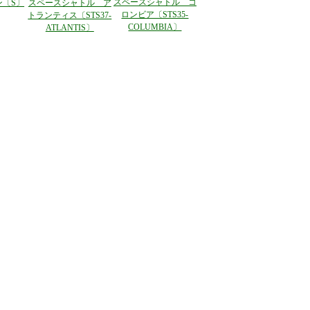
スペースシャトル コ
ン〔S〕
スペースシャトル ア
ロンビア〔STS35-
トランティス〔STS37-
COLUMBIA〕
ATLANTIS〕