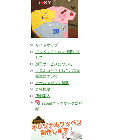
サイトマップ
ワッペンアイロン接着に関
して
加工サービスについて
クロネコヤマトねこポス便
発送について
メールマガジン解除
会社概要
店舗案内
Yahoo!ブックマークに登
録