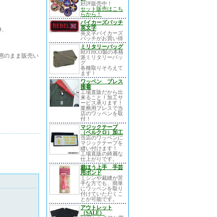
好評販売中！
セット販売はこち
らから！
バイカーズパッチ
英文字
O、
英文字バイカーズ
パッチがお買い得
ミリタリーバッグ
ROTHCO製の本格
態のまま販売い
派ミリタリーバッ
グ
各種取りそろえて
ます！
ワッペン プレス
接着
工場直販だから出
来ること！加工サ
ービス承ります！
業務用プレスで当
店のワッペンを取
付！
マジックテープ
（ベルクロ）加工
当店のワッペンに
マジックテープを
縫い付けます！
工場直販の綺麗な
仕上がりです。
裁ほう上手 手芸
用ボンド
ミシンや裁縫が苦
手な方でも、簡単
にワッペンを取り
付けていただくこ
とが可能です。
アウトレット
（SALE）