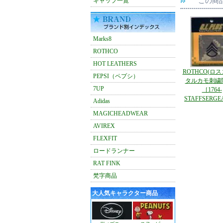
キャップ一覧
この商
Marks8
ROTHCO
HOT LEATHERS
ROTHCO(ロ
PEPSI（ペプシ）
タルカモ刺繍
7UP
［1764-
STAFFSERG
Adidas
MAGICHEADWEAR
AVIREX
FLEXFIT
ロードランナー
RAT FINK
梵字商品
大人気キャラクター商品