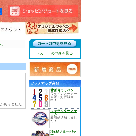
ム」
» カートの中身を見る
ピックアップ商品
背番号ワッペン
ワッペンメーカー
直販！好評販売
中！
定がありません
キャラクターステ
ッカー
新商品追加しまし
た！
NASAクルーパッ
チ