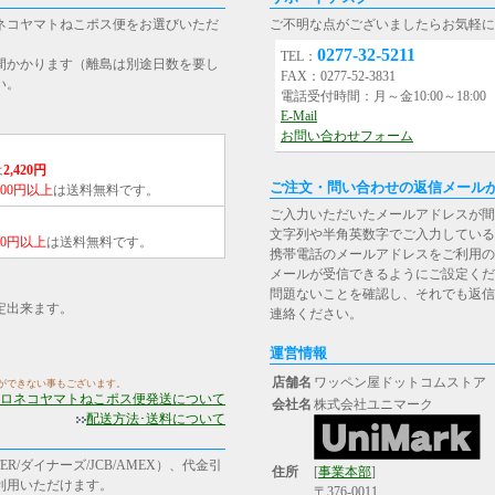
ネコヤマトねこポス便をお選びいただ
ご不明な点がございましたらお気軽に
0277-32-5211
TEL：
間かかります（離島は別途日数を要し
FAX：0277-52-3831
い。
電話受付時間：月～金10:00～18:0
E-Mail
お問い合わせフォーム
は
2,420円
ご注文・問い合わせの返信メール
,000円以上
は送料無料です。
ご入力いただいたメールアドレスが間
文字列や半角英数字でご入力している
000円以上
は送料無料です。
携帯電話のメールアドレスをご利用の場合は、[st
メールが受信できるようにご設定くだ
問題ないことを確認し、それでも返信
定出来ます。
連絡ください。
運営情報
店舗名
ワッペン屋ドットコムストア
ができない事もございます。
ロネコヤマトねこポス便発送について
会社名
株式会社ユニマーク
配送方法･送料について
R/ダイナーズ/JCB/AMEX）、代金引
住所
[
事業本部
]
ご利用いただけます。
〒376-0011