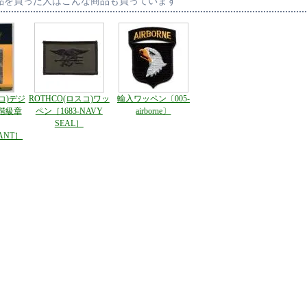
品を買った人はこんな商品も買っています
スコ)デジ
ROTHCO(ロスコ)ワッ
輸入ワッペン〔005-
階級章
ペン［1683-NAVY
airborne〕
SEAL］
EANT］