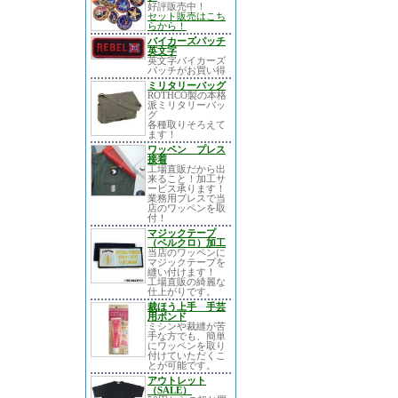
好評販売中！
セット販売はこち
らから！
バイカーズパッチ
英文字
英文字バイカーズ
パッチがお買い得
ミリタリーバッグ
ROTHCO製の本格
派ミリタリーバッ
グ
各種取りそろえて
ます！
ワッペン プレス
接着
工場直販だから出
来ること！加工サ
ービス承ります！
業務用プレスで当
店のワッペンを取
付！
マジックテープ
（ベルクロ）加工
当店のワッペンに
マジックテープを
縫い付けます！
工場直販の綺麗な
仕上がりです。
裁ほう上手 手芸
用ボンド
ミシンや裁縫が苦
手な方でも、簡単
にワッペンを取り
付けていただくこ
とが可能です。
アウトレット
（SALE）