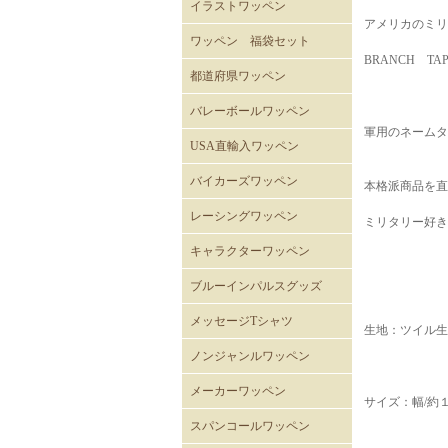
イラストワッペン
アメリカのミリ
ワッペン 福袋セット
BRANCH TA
都道府県ワッペン
バレーボールワッペン
軍用のネームタ
バレーボール
USA直輸入ワッペン
ROTHCOミリタリーワッペ
ミリタリーワッペン
階級章ワッペン
テープタグ
スカルワッペン
バイカーワッペン
警察･消防ワッペン
徽章ワッペン
スラングワッペン
国旗ワッペン
アニマルワッペン
バラエティーワッペン
NASAクルーパッチ
バイカーズワッペン
本格派商品を直
ン
バイカーズパッチ 背中サ
バイカーズパッチ
バイカーズパッチ英文字
レーシングワッペン
ミリタリー好き
イズ
キャラクターワッペン
スヌーピー
ディズニー
ムーミン
くまのがっこう
ROAD RUNNER ワッペン
CLAY SMITH
FELIX
トムとジェリー
バットマン
スーパーマン
トゥイーティー
スターウォーズ
スパイダーマン
マーベル・コミック
RATFINK
ミッフィー
デッドベア
NHKはなかっぱ
ともだち8にん
カピバラさん
セサミストリート
NHKみいつけた
ウサビッチ
パラッパラッパー
鉄腕アトム
ハッピーツリーフレンズ
ガーフィールド
ブルーインパルスグッズ
メッセージTシャツ
生地：ツイル生
ノンジャンルワッペン
メーカーワッペン
サイズ：幅/約
HONDA
PEPSI
7UP
FACK MONSTER JAPAN
わっぺん屋.comワッペン
スパンコールワッペン