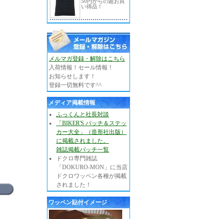
50円からの超お買
い得品！
メルマガ登録・解除はこちら
入荷情報！セール情報！
お知らせします！
登録一切無料です^^
メディア掲載情報
ふっくんと社長対談
「BIKER'S パッチ＆ステッ
カー大全」（造形社出版）
に掲載されました。
雑誌掲載パッチ一覧
ドクロ専門雑誌
「DOKURO-MON」に当店
ドクロワッペン各種が掲載
されました！
ワッペン貼付イメージ