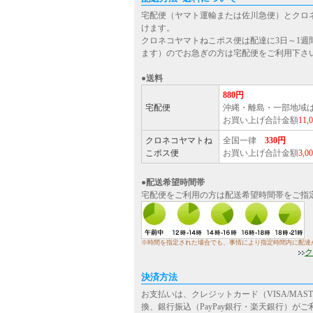
宅配便（ヤマト運輸または佐川急便）とクロ
けます。
クロネコヤマトねこポス便は配達に3日～1週
ます）のでお急ぎの方は宅配便をご利用下さ
●送料
880円
宅配便
沖縄・離島・一部地域
お買い上げ合計金額
11
クロネコヤマトね
全国一律
330円
こポス便
お買い上げ合計金額
3,
●配送希望時間帯
宅配便をご利用の方は配送希望時間帯をご指
※時間を指定された場合でも、事情により指定時間内に配達
ク
決済方法
お支払いは、クレジットカード（VISA/MASTE
換、銀行振込（PayPay銀行・楽天銀行）が