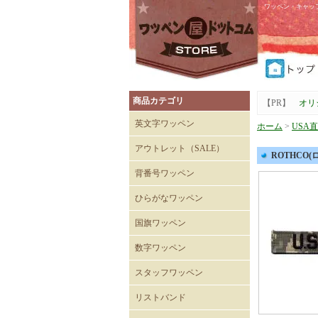
ワッペン・キャッ
商品カテゴリ
【PR】
オリ
英文字ワッペン
ホーム
>
USA
アウトレット（SALE）
ROTHCO(
Tシャツ
キャップ
背番号ワッペン
ひらがなワッペン
国旗ワッペン
数字ワッペン
スタッフワッペン
SECURITYワッペン
STAFFワッペン
スタッフチームワッペン
運送・自動車ワッペン
飲食関係ワッペン
整備・メンテナンスワッペ
清掃関係ワッペン
スーパーマーケットワッペ
リストバンド
ン
ン
刺繍入りリストバンド
無地 Mタイプ（日本製）