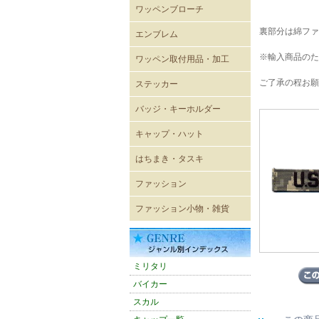
ワッペンブローチ
裏部分は綿ファ
エンブレム
既成ワッペン エンブレム
※輸入商品のた
ワッペン取付用品・加工
ご了承の程お願
ステッカー
レーシングステッカー
バイカーステッカー
ミリタリーステッカー
ヴィンテージ風ステッカー
キャラクターステッカー
ボディーシール
ウォールステッカー
バッジ・キーホルダー
USA直輸入ピンバッジ
キーホルダー
ジッパープル
帽章
キーケース
パスケース
キャップ・ハット
キャップ
メッシュキャップ
ワイドキャップ
ワークキャップ
ハンチングキャップ
ハット
バイザー
ニットキャップ
ROTHCO キャップ
OTTOキャップ
Adidasアディダスキャップ
CHAMPION チャンピオン
CULTURE MART キャップ
FLEXFIT
FLEXFIT〔pique mesh〕
FLEXFIT〔PRO-BASEBALL
FLEXFIT〔210FITTED〕
はちまき・タスキ
キャップ
ON-FIELD SHAPE〕
はちまき 4×85cm
はちまき 4×110cm
はちまき 4×150ｃｍ
はちまき 4×200cm
腕章
タスキ
ファッション
輸入Tシャツ
無地Tシャツ・タンクトップ
プリントTシャツ
シャツ
ポロシャツ
ベスト
トレーナー・パーカー
ウィンドブレーカー
ブルゾン
ジャンパー・コート
パンツ
ワークウェア
エプロン
バスローブ
シューズ
ファッション小物・雑貨
雑貨
ネックウォーマー
マグカップ
ミリタリーバッグ他
トートバッグ
バンダナ
タオル
防災グッズ
雑誌
アメリカン雑貨
スマホグッズ
ミリタリ
バイカー
スカル