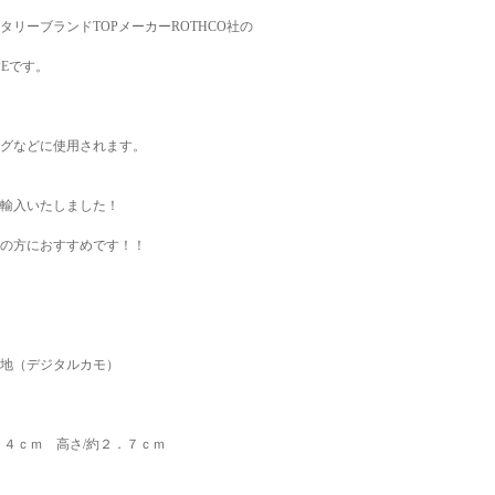
タリーブランドTOPメーカーROTHCO社の
PEです。
グなどに使用されます。
輸入いたしました！
の方におすすめです！！
地（デジタルカモ）
１４ｃｍ 高さ/約２．７ｃｍ