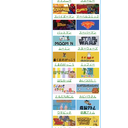
ディズニー
スヌーピー
スパイダーマン
マーベルコミック
バットマン
スーパーマン
ムーミン
スターウォーズ
くまのがっこう
ミッフィー
はなかっぱ
みいつけた！
ともだち8にん
カピバラさん
ウサビッチ
鉄腕アトム