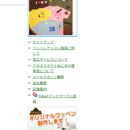
サイトマップ
ワッペンアイロン接着に関
して
加工サービスについて
クロネコヤマトねこポス便
発送について
メールマガジン解除
会社概要
店舗案内
Yahoo!ブックマークに登
録