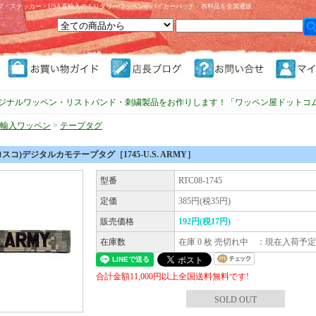
プ・ステッカー・USA直輸入のミリタリーワッペンやバイカーパッチ・衣料品を全国通販
ジナルワッペン・リストバンド・刺繍製品をお作りします！「ワッペン屋ドットコ
直輸入ワッペン
>
テープタグ
ロスコ)デジタルカモテープタグ［1745-U.S. ARMY］
型番
RTC08-1745
定価
385円(税35円)
販売価格
192円(税17円)
在庫数
在庫 0 枚 売切れ中 ：現在入荷予
合計金額11,000円以上全国送料無料です!
SOLD OUT