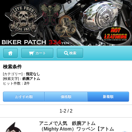
カート
検索
検索条件
[カテゴリー]：
指定なし
[検索文字]：
鉄腕アトム
ヒット件数：
2
件
おすすめ順
価格順
新着順
1-2 / 2
アニメで人気 鉄腕アトム
（Mighty Atom）ワッペン【アトム