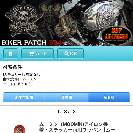
カート
検索
検索条件
[カテゴリー]：
指定なし
[検索文字]：
ムーミン
ヒット件数：
18
件
おすすめ順
価格順
新着順
1-18 / 18
ムーミン（MOOMIN)アイロン接
着・ステッカー両用ワッペン【ムー