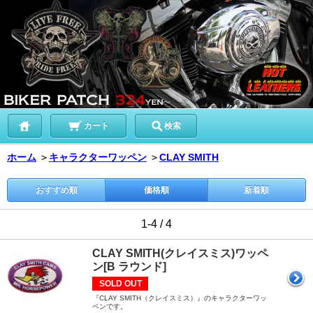
カート
検索
ホーム
＞
キャラクターワッペン
＞
CLAY SMITH
おすすめ順
価格順
新着順
1-4 / 4
CLAY SMITH(クレイスミス)ワッペ
ン[B ラウンド]
SOLD OUT
『CLAY SMITH（クレイスミス）』のキャラクターワッ
ペンです。