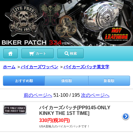
カート
検索
ホーム
＞
バイカーズワッペン
＞
バイカーズパッチ英文字
おすすめ順
価格順
新着順
前のページへ
51-100 / 195
次のページへ
バイカーズパッチ[PP9145-ONLY
KINKY THE 1ST TIME]
330円(税30円)
USA直輸入のバイカーズパッチです！