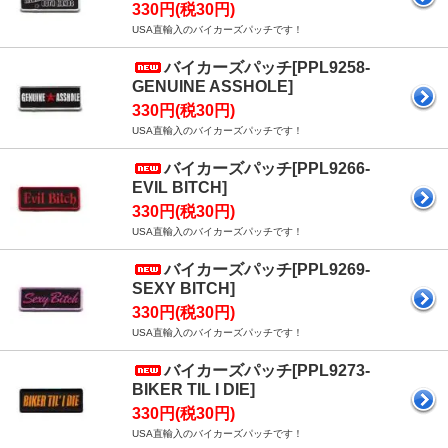
330円(税30円)
USA直輸入のバイカーズパッチです！
バイカーズパッチ[PPL9258-
GENUINE ASSHOLE]
330円(税30円)
USA直輸入のバイカーズパッチです！
バイカーズパッチ[PPL9266-
EVIL BITCH]
330円(税30円)
USA直輸入のバイカーズパッチです！
バイカーズパッチ[PPL9269-
SEXY BITCH]
330円(税30円)
USA直輸入のバイカーズパッチです！
バイカーズパッチ[PPL9273-
BIKER TIL I DIE]
330円(税30円)
USA直輸入のバイカーズパッチです！