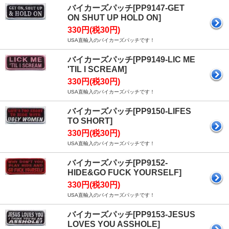
バイカーズパッチ[PP9147-GET
ON SHUT UP HOLD ON]
330円(税30円)
USA直輸入のバイカーズパッチです！
バイカーズパッチ[PP9149-LIC ME
'TIL I SCREAM]
330円(税30円)
USA直輸入のバイカーズパッチです！
バイカーズパッチ[PP9150-LIFES
TO SHORT]
330円(税30円)
USA直輸入のバイカーズパッチです！
バイカーズパッチ[PP9152-
HIDE&GO FUCK YOURSELF]
330円(税30円)
USA直輸入のバイカーズパッチです！
バイカーズパッチ[PP9153-JESUS
LOVES YOU ASSHOLE]