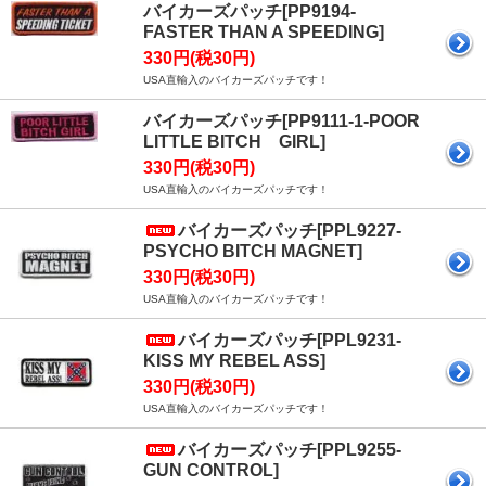
バイカーズパッチ[PP9194-
FASTER THAN A SPEEDING]
330円(税30円)
USA直輸入のバイカーズパッチです！
バイカーズパッチ[PP9111-1-POOR
LITTLE BITCH GIRL]
330円(税30円)
USA直輸入のバイカーズパッチです！
バイカーズパッチ[PPL9227-
PSYCHO BITCH MAGNET]
330円(税30円)
USA直輸入のバイカーズパッチです！
バイカーズパッチ[PPL9231-
KISS MY REBEL ASS]
330円(税30円)
USA直輸入のバイカーズパッチです！
バイカーズパッチ[PPL9255-
GUN CONTROL]