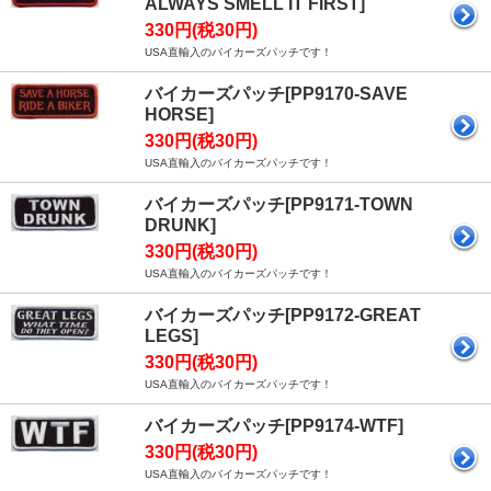
ALWAYS SMELL IT FIRST]
330円(税30円)
USA直輸入のバイカーズパッチです！
バイカーズパッチ[PP9170-SAVE
HORSE]
330円(税30円)
USA直輸入のバイカーズパッチです！
バイカーズパッチ[PP9171-TOWN
DRUNK]
330円(税30円)
USA直輸入のバイカーズパッチです！
バイカーズパッチ[PP9172-GREAT
LEGS]
330円(税30円)
USA直輸入のバイカーズパッチです！
バイカーズパッチ[PP9174-WTF]
330円(税30円)
USA直輸入のバイカーズパッチです！