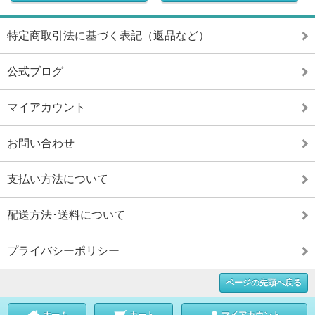
特定商取引法に基づく表記（返品など）
公式ブログ
マイアカウント
お問い合わせ
支払い方法について
配送方法･送料について
プライバシーポリシー
ページの先頭へ戻る