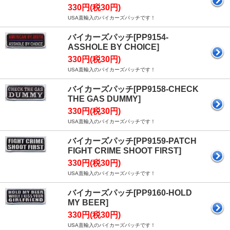
330円(税30円)
USA直輸入のバイカーズパッチです！
バイカーズパッチ[PP9154-
ASSHOLE BY CHOICE]
330円(税30円)
USA直輸入のバイカーズパッチです！
バイカーズパッチ[PP9158-CHECK
THE GAS DUMMY]
330円(税30円)
USA直輸入のバイカーズパッチです！
バイカーズパッチ[PP9159-PATCH
FIGHT CRIME SHOOT FIRST]
330円(税30円)
USA直輸入のバイカーズパッチです！
バイカーズパッチ[PP9160-HOLD
MY BEER]
330円(税30円)
USA直輸入のバイカーズパッチです！